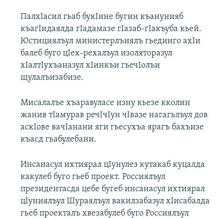
ПалхIасил гьаб букIине бугин къанунияб
къагIидаялда гIадамазе гIазаб-гIакъуба кьей.
Юстициялъул министерлъиялъ гьединго ахIи
балеб буго цIех-рехалъул изоляторазул
хIалтIухъаназул хIинкъи гьечIолъи
щулалъизабизе.
Мисалалъе хъаравуласе изну кьезе кколин
жанив тIамурав речIчIун чIвазе нагагьлъул дов
аскIове вачIанани яги гьесухъа ярагъ бахъизе
къасд гьабулебани.
Инсанасул ихтиярал цIунулез кутакаб куцалда
какулеб буго гьеб проект. Россиялъул
президентасда цебе бугеб инсанасул ихтиярал
цIуниялъул Шураялъул вакилзабазул хIисабалда
гьеб проекталъ хвезабулеб буго Россиялъул