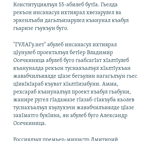
Конституциялъул 55-абилеб бутIа. Гьелда
рекъон инсанасул ихтиярал хвезарулел ва
эркенлъаби дагьлъизарулел къанунал къабул
гьаризе гъукъун буго.
"ГУЛАГу.нет" абулеб инсанасул ихтиярал
цIунулеб проекталъул бетIер Владимир
Осечкиница абулеб буго гьабсагIат хIалтIулеб
къануналда рекъон туснахъалъул хIалтIухъан
жавабчилъиялде цIазе бегьулин нагагьлъун гьес
цIикIкIараб къуват хIалтIизабуни. Амма,
рехсараб къануналъул проект къабул гьабуни,
жанире ругел гIадамазе гIазаб-гIакъуба кьолев
туснахъалъул хъулухъчи жавабчилъиялде цIазе
захIматго букIина, ян абулеб буго Александр
Осечкиница.
Россиялъул премьер-министр Дмитирий