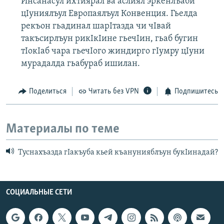
Инсанасул ихтиярал ва аслиял эркенлъаби
цIуниялъул Европаялъул Конвенция. Гьелда
рекъон гьадинал шарIтазда чи чIвай
такъсирлъун рикIкIине гьечIин, гьаб бугин
тIокIаб чара гьечIого жиндирго гIумру цIуни
мурадалда гьабураб ишилан.
Поделиться
Читать без VPN
Подпишитесь
Материалы по теме
Туснахъазда гIакъуба кьей къанунияблъун букIинадай?
СОЦИАЛЬНЫЕ СЕТИ