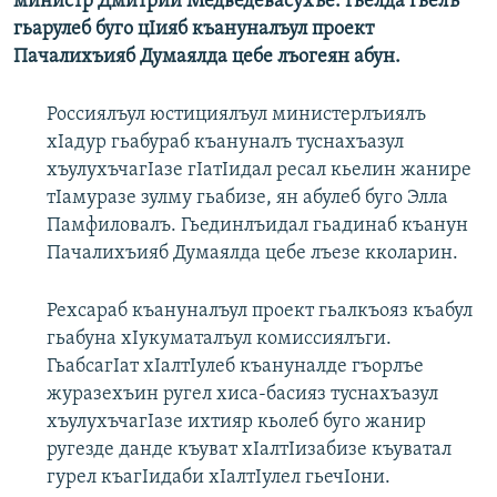
министр Дмитрий Медведевасухъе. Гьелда гьелъ
гьарулеб буго цIияб къануналъул проект
Пачалихъияб Думаялда цебе лъогеян абун.
Россиялъул юстициялъул министерлъиялъ
хIадур гьабураб къануналъ туснахъазул
хъулухъчагIазе гIатIидал ресал кьелин жанире
тIамуразе зулму гьабизе, ян абулеб буго Элла
Памфиловалъ. Гьединлъидал гьадинаб къанун
Пачалихъияб Думаялда цебе лъезе кколарин.
Рехсараб къануналъул проект гьалкъояз къабул
гьабуна хIукуматалъул комиссиялъги.
ГьабсагIат хIалтIулеб къануналде гъорлъе
журазехъин ругел хиса-басияз туснахъазул
хъулухъчагIазе ихтияр кьолеб буго жанир
ругезде данде къуват хIалтIизабизе къуватал
гурел къагIидаби хIалтIулел гьечIони.