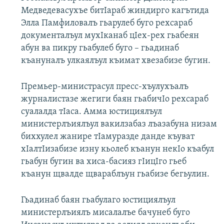
Медведевасухъе битIараб жиндирго кагътида
Элла Памфиловалъ гьарулеб буго рехсараб
документалъул мухIканаб цIех-рех гьабеян
абун ва пикру гьабулеб буго – гьадинаб
къануналъ улкаялъул къимат хвезабизе бугин.
Премьер-министрасул пресс-хъулухъалъ
журналистазе жегиги баян гьабичIо рехсараб
суалалда тIаса. Амма юстициялъул
министерлъиялъул вакилзабаз лъазабуна низам
биххулел жанире тIамуразде данде къуват
хIалтIизабизе изну кьолеб къанун некIо къабул
гьабун бугин ва хиса-басияз гIицIго гьеб
къанун щвалде щвараблъун гьабизе бегьулин.
Гьадинаб баян гьабулаго юстициялъул
министерлъиялъ мисалалъе бачунеб буго