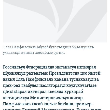
РАСПИСАНИЕ ВЕЩАНИЯ
ПОДПИШИТЕСЬ НА РАССЫЛКУ
СОЦИАЛЬНЫЕ СЕТИ
Элла Памфиловалъ абулеб буго гьадинаб къануналъ
улкаялъул къимат хвезабизе бугин.
Все сайты РСЕ/РС
Россиялъул Федерациялда инсанасул ихтиярал
цIуниялъул рахъалъан Президентесда цее йигей
вакил Элла Памфиловалъ какана туснахъазул ва
цIех-рех гьабулел изоляторазул хъулухъчагIазе
цIикIкIарал ихтиярал кьеялда хурхараб
юстициялъул Министерлъиялъул жигар.
Памфиловалъ хасаб кагъат битIана премьер-