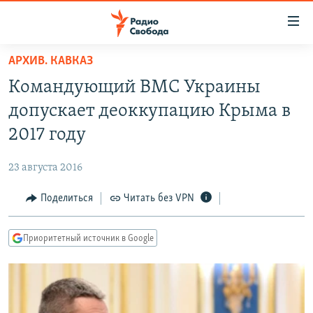
Ссылки
для
упрощенного
АРХИВ. КАВКАЗ
ПРОГРАММЫ
доступа
Командующий ВМС Украины
ПОДКАСТЫ
Вернуться
допускает деоккупацию Крыма в
к
АВТОРСКИЕ ПРОЕКТЫ
2017 году
основному
ЦИТАТЫ СВОБОДЫ
содержанию
23 августа 2016
Вернутся
МНЕНИЯ
к
Поделиться
Читать без VPN
КУЛЬТУРА
главной
навигации
IDEL.РЕАЛИИ
Приоритетный источник в Google
Вернутся
КАВКАЗ.РЕАЛИИ
к
СЕВЕР.РЕАЛИИ
поиску
СИБИРЬ.РЕАЛИИ