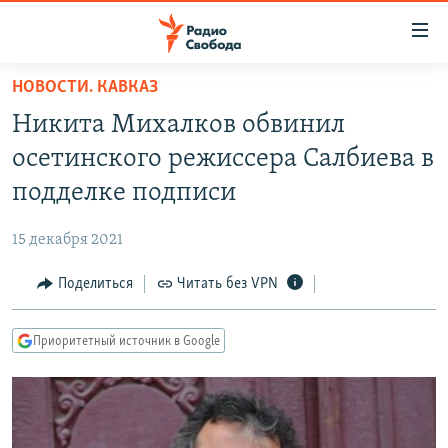
Ссылки
для
упрощенного
НОВОСТИ. КАВКАЗ
ПРОГРАММЫ
доступа
Никита Михалков обвинил
ПОДКАСТЫ
Вернуться
осетинского режиссера Салбиева в
к
АВТОРСКИЕ ПРОЕКТЫ
подделке подписи
основному
ЦИТАТЫ СВОБОДЫ
содержанию
15 декабря 2021
Вернутся
МНЕНИЯ
к
Поделиться
Читать без VPN
КУЛЬТУРА
главной
навигации
IDEL.РЕАЛИИ
Приоритетный источник в Google
Вернутся
КАВКАЗ.РЕАЛИИ
к
СЕВЕР.РЕАЛИИ
поиску
СИБИРЬ.РЕАЛИИ