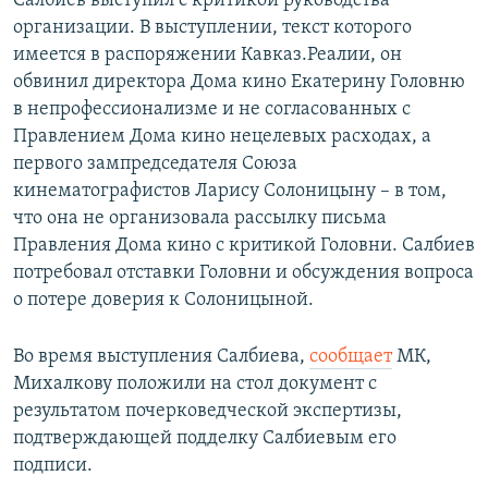
Салбиев выступил с критикой руководства
организации. В выступлении, текст которого
имеется в распоряжении Кавказ.Реалии, он
обвинил директора Дома кино Екатерину Головню
в непрофессионализме и не согласованных с
Правлением Дома кино нецелевых расходах, а
первого зампредседателя Союза
кинематографистов Ларису Солоницыну – в том,
что она не организовала рассылку письма
Правления Дома кино с критикой Головни. Салбиев
потребовал отставки Головни и обсуждения вопроса
о потере доверия к Солоницыной.
Во время выступления Салбиева,
сообщает
МК,
Михалкову положили на стол документ с
результатом почерковедческой экспертизы,
подтверждающей подделку Салбиевым его
подписи.