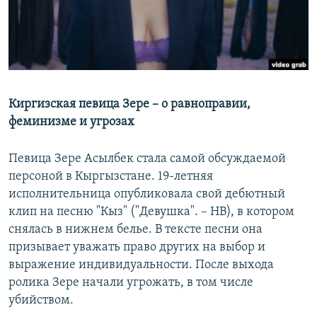
РАСПИСАНИЕ ВЕЩАНИЯ
ПОДПИШИТЕСЬ НА РАССЫЛКУ
СОЦИАЛЬНЫЕ СЕТИ
Киргизская певица Зере – о равноправии,
феминизме и угрозах
Певица Зере Асылбек стала самой обсуждаемой
Все сайты РСЕ/РС
персоной в Кыргызстане. 19-летняя
исполнительница опубликовала свой дебютный
клип на песню "Кыз" ("Девушка". – НВ), в котором
снялась в нижнем белье. В тексте песни она
призывает уважать право других на выбор и
выражение индивидуальности. После выхода
ролика Зере начали угрожать, в том числе
убийством.