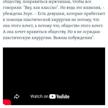
обществу, понравиться мужчинам, чтобы все
говорили: "Вау, как классно". Но ведь это иллюзия, –
убеждена Зере. – Есть девушки, которые прибегают
к помощи пластической хирургии не потому, что
она этого хочет, а потому что, общество этого хочет.
А она хочет нравиться обществу. Но я не осуждаю
пластическую хирургию. Важны побуждения".