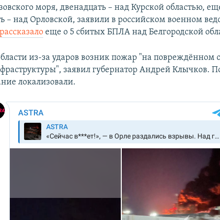
зовского моря, двенадцать – над Курской областью, ещ
ть – над Орловской, заявили в российском военном вед
рассказало
еще о 5 сбитых БПЛА над Белгородской обл
области из-за ударов возник пожар "на повреждённом 
фраструктуры", заявил губернатор Андрей Клычков. По
ание локализовали.