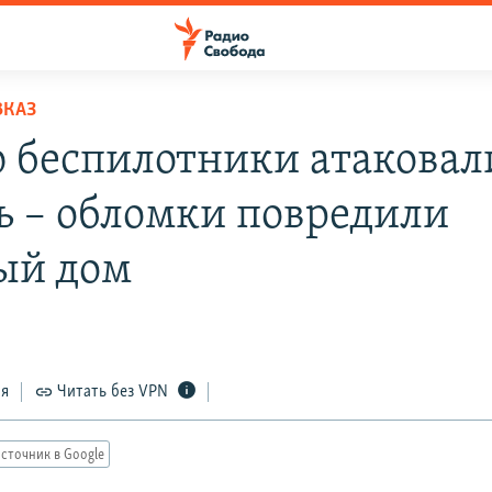
ВКАЗ
 беспилотники атаковал
ь – обломки повредили
ый дом
4
ся
Читать без VPN
сточник в Google