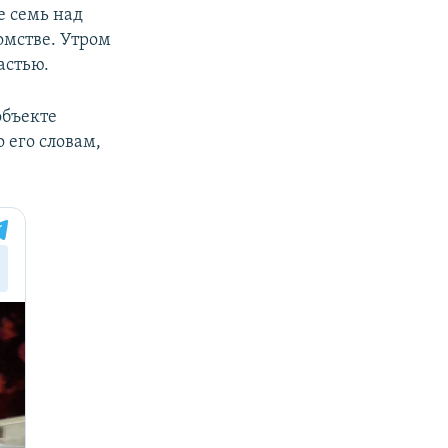
е семь над
омстве. Утром
астью.
объекте
 его словам,