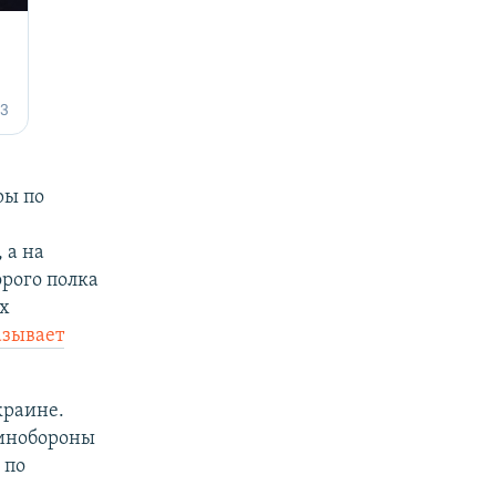
ры по
 а на
рого полка
х
азывает
краине.
Минобороны
 по