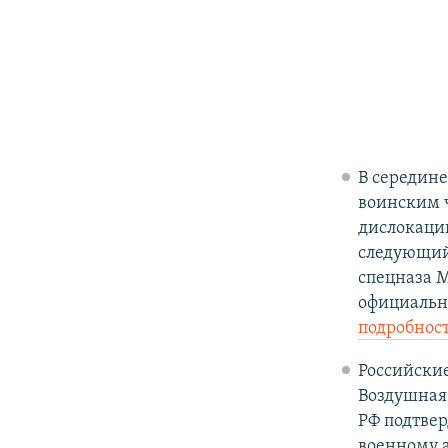
В середине
воинским ч
дислокации
следующий 
спецназа М
официально
подробнос
Российские
Воздушная 
РФ подтвер
военному а