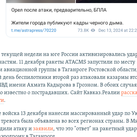
 текущей недели на юге России активизировались уда
астям. 11 декабря ракеты ATACMS запустили по месту
 авиационной группы в Таганроге Ростовской области,
день беспилотники второй раз атаковали казармы вто
ВД имени Ахмата Кадырова в Грозном. В обоих случая
 известно о пострадавших. Сайт Кавказ.Реалии
расск
ти
.
 войска 13 декабря нанесли массированный удар по У
тревога была объявлена во всех регионах страны. В 
дили атаку и
заявили
, что это "ответ" на ракетный удар
эродрому в Таганроге.