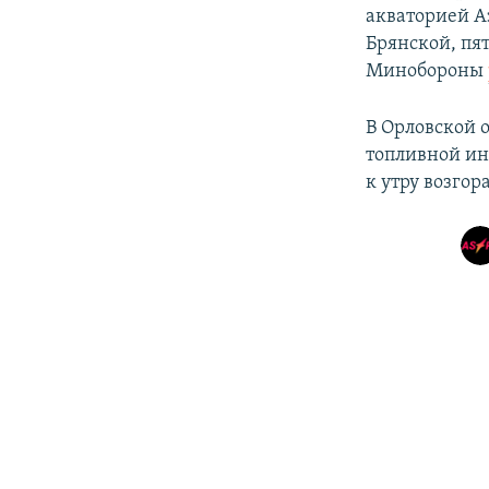
акваторией А
Брянской, пя
Минобороны
В Орловской 
топливной ин
к утру возгор