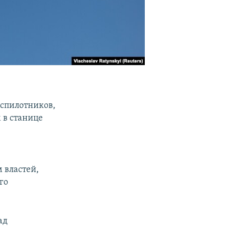
еспилотников,
 в станице
 властей,
го
ад