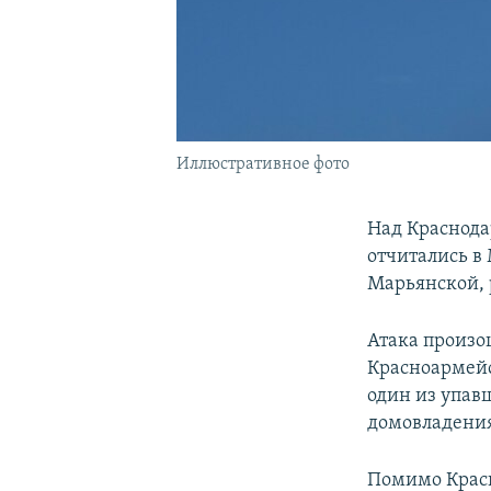
Иллюстративное фото
Над Краснода
отчитались в
Марьянской, 
Атака произо
Красноармейс
один из упав
домовладения
Помимо Красн