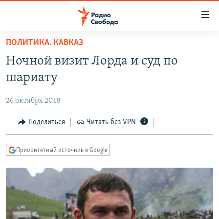
Ссылки
для
упрощенного
ПОЛИТИКА. КАВКАЗ
ПРОГРАММЫ
доступа
Ночной визит Лорда и суд по
ПОДКАСТЫ
Вернуться
шариату
к
АВТОРСКИЕ ПРОЕКТЫ
основному
26 октября 2018
ЦИТАТЫ СВОБОДЫ
содержанию
Вернутся
МНЕНИЯ
Поделиться
Читать без VPN
к
КУЛЬТУРА
главной
Приоритетный источник в Google
навигации
IDEL.РЕАЛИИ
Вернутся
КАВКАЗ.РЕАЛИИ
к
СЕВЕР.РЕАЛИИ
поиску
СИБИРЬ.РЕАЛИИ