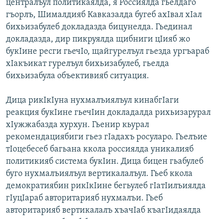
централъул политикаялда, я Россиялда гьелдаго
гъорлъ, Шималдияб Кавказалда бугеб ахIвал хIал
бихьизабулеб докладазда бицунелда. Гьединал
докладазда, дир пикруялда щибниги цIияб жо
букIине ресги гьечIо, щайгурелъул гьезда ургъараб
хIакъикат гурелъул бихьизабулеб, гьелда
бихьизабула объективияб ситуация.
Дица рикIкIуна нухмалъиялъул кинабгIаги
реакция букIине гьечIин докладалда рихьизарурал
хIужжабазда хурхун. Гьенир кьурал
рекомендациябиги гьез гIадахъ росуларо. Гьелъие
тIоцебесеб багьана ккола россиялда уникалияб
политикияб система букIин. Дица бицен гьабулеб
буго нухмалъиялъул вертикалалъул. Гьеб ккола
демократиябин рикIкIине бегьулеб гIатIилъиялда
гIуцIараб авторитарияб нухмалъи. Гьеб
авторитарияб вертикалалъ хъачIаб къагIидаялда