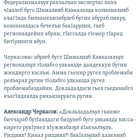
Федерализмалъул рахъалъан экспертас нахъ
чIвалеб буго Шималияб Кавказалда колиниалияб
къагIида билъанхъизабулеб бугин абураб пикру,
колониялдаса бечелъи бакIарулин, гьеб
регионалдейин абуни, гIагсалда гIемер гIарац
битIулинги абун.
Черкасовас абулеб буго Шималияб Кавказалъул
регионалъул тIолабго улкаялде дандеккун бугин
жиндирго хаслъи. Амма гьенир ругел проблемаби
релъарал ругин тIолабго улкаялда ругел
проблемабаздайин. Докладалдаги гьел гьединабго
къагIидаялда рихьизарунги ругин.
Александр Черкасов:
«Доклаладалъул гьанже
биччараб бутIаялдаги бицунеб буго улкаялда кисса-
кирего рукIунел хIужжабазул хIакъалъулъ.
Рищиял? Кинал рищиял?! БакIалъулаб халкъияб