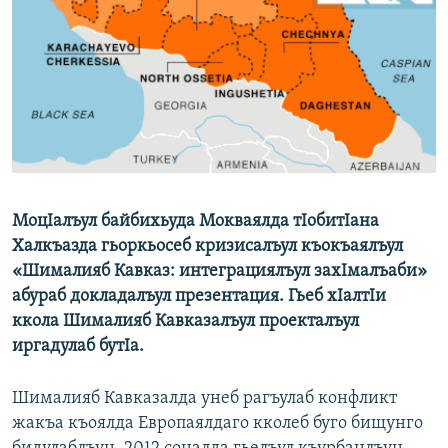
РАСПИСАНИЕ ВЕЩАНИЯ
ПОДПИШИТЕСЬ НА РАССЫЛКУ
СОЦИАЛЬНЫЕ СЕТИ
МоцIалъул байбихьуда Мокваялда тIобитIана
Все сайты РСЕ/РС
Халкъазда гьоркьосеб кризисалъул къокъаялъул
«Шималияб Кавказ: интеграциялъул захIмалъаби»
абураб докладалъул презентация. Гьеб хIалтIи
ккола Шималияб Кавказалъул проекталъул
иргадулаб бутIа.
Шималияб Кавказалда унеб рагъулаб конфликт
жакъа къоялда Европаялдаго кколеб буго бищунго