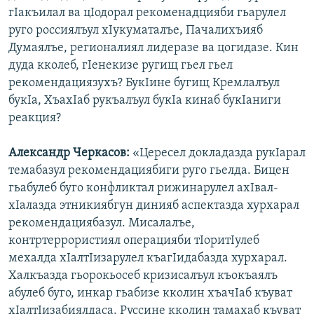
гIакъилал ва цIодорал рекоменадцияби гьарулел
руго россиялъул хIукуматалъе, Пачалихъияб
Думаялъе, регионалиял лидеразе ва цогидазе. Кин
дуда кколеб, гIенекизе ругищ гьел гьел
рекомендациязухъ? БукIине бугищ Кремлалъул
букIа, ХъахIаб рукъалъул букIа кинаб букIаниги
реакция?
Александр Черкасов:
«Цересел докладазда рукIарал
темабазул рекомендациябиги руго гьелда. Бицен
гьабулеб буго конфликтал рижинарулел ахIвал-
хIалазда этникиябгун динияб аспектазда хурхарал
рекомендациябазул. Мисалалъе,
контртеррористиял операцияби тIоритIулеб
мехалда хIалтIизарулел къагIидабазда хурхарал.
Халкъазда гьорокьосеб кризисалъул къокъаялъ
абулеб буго, инкар гьабизе кколин хъачIаб къуват
хIалтIизабиялдаса. Руссине кколин тамахаб къуват