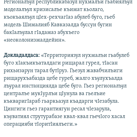
Регионалъул республикабазул нухмалъи гьабиялъул
моделалъул кризисалъе къимат кьолаго,
къокъаялъул цIех-рехчагIаз абулеб буго, гьеб
модель Шималияб Кавказалда буссун бугин
бакIалъулал гIадамаз абухъего
«неоколонизмалдейин».
Докладалдаса:
«Территориязул нухмалъи гьабулеб
буго хIакъикъаталдаги рищарал гурел, тIасан
рихьизарун тарал бутIруз. Гьезул жавабчилъиги
рищарухъабазда цебе гуреб, жалго хъулухъалда
лъурал инстанциялда цебе буго. Гьез регионалъул
централъе мукIурлъи цIунула ва гьелъие
къкваригIараб гьаркьазул къадарги чIезабула.
Цингиги гьез гарантиягун ресал чIезарула,
къуватиял струтурабазе квал-квал гьечIого хасал
операцияби тIоритIиялъеги.»