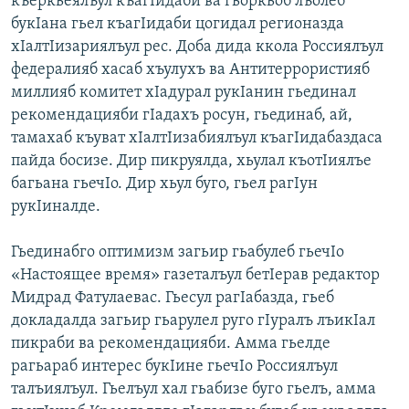
къеркьеялъул къагIидаби ва гьоркьоб лъолеб
букIана гьел къагIидаби цогидал регионазда
хIалтIизариялъул рес. Доба дида ккола Россиялъул
федералияб хасаб хъулухъ ва Антитеррористияб
миллияб комитет хIадурал рукIанин гьединал
рекомендацияби гIадахъ росун, гьединаб, ай,
тамахаб къуват хIалтIизабиялъул къагIидабаздаса
пайда босизе. Дир пикруялда, хьулал къотIиялъе
багьана гьечIо. Дир хьул буго, гьел рагIун
рукIиналде.
Гьединабго оптимизм загьир гьабулеб гьечIо
«Настоящее время» газеталъул бетIерав редактор
Мидрад Фатулаевас. Гьесул рагIабазда, гьеб
докладалда загьир гьарулел руго гIуралъ лъикIал
пикраби ва рекомендацияби. Амма гьелде
рагьараб интерес букIине гьечIо Россиялъул
талъиялъул. Гьелъул хал гьабизе буго гьелъ, амма