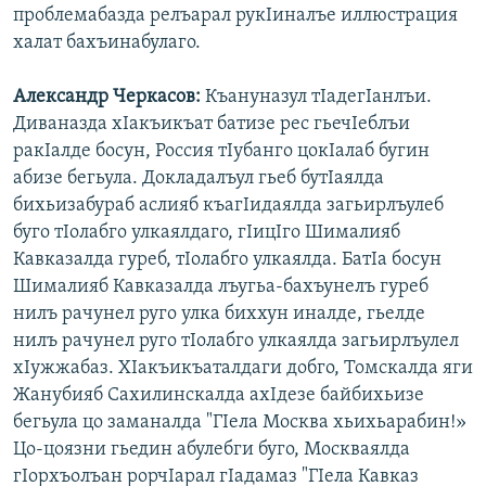
проблемабазда релъарал рукIиналъе иллюстрация
халат бахъинабулаго.
Александр Черкасов:
Къануназул тIадегIанлъи.
Диваназда хIакъикъат батизе рес гьечIеблъи
ракIалде босун, Россия тIубанго цокIалаб бугин
абизе бегьула. Докладалъул гьеб бутIаялда
бихьизабураб аслияб къагIидаялда загьирлъулеб
буго тIолабго улкаялдаго, гIицIго Шималияб
Кавказалда гуреб, тIолабго улкаялда. БатIа босун
Шималияб Кавказалда лъугьа-бахъунелъ гуреб
нилъ рачунел руго улка биххун иналде, гьелде
нилъ рачунел руго тIолабго улкаялда загьирлъулел
хIужжабаз. ХIакъикъаталдаги добго, Томскалда яги
Жанубияб Сахилинскалда ахIдезе байбихьизе
бегьула цо заманалда "ГIела Москва хьихьарабин!»
Цо-цоязни гьедин абулебги буго, Москваялда
гIорхъолъан рорчIарал гIадамаз "ГIела Кавказ