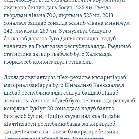
бидулаблъун. 2012 соналда гьелъул къурбанлъун
лъугьана бищун дагь босун 1225 чи. Гьезда
гъорлъан чIвана 700, лъукъана 525 чи. 20I3
соналъул бащдаб соналда жаниб чIвана минимум
242, лъукъана 253 чи. Зулмуялъул бищунго
борхараб даража буго Дагъистаналда, хадуб
чачаналъ ва Гъалгъазул республикаялда. Гьединаб
статистика загьир гьабулеб буго Халкъазда
гьоркьосеб кризисалъул группаялъ.
Докладалъул автораз цIех-рехалъе къваригIараб
материал бакIарун буго Шималияб Кавказалъул
щибаб республикаялда сонгун бащдаб гIанаб
заманалъ. Автораз абулеб буго, регионалда рагъулаб
конфликт букIун 20 соналдаса хадуб баянго
бихьулеб бугин, гIицIго къуватиял къагIидаби
хIалтIизарун республикабазда загьирлъулеб
дандечIеялъе ахир лъезе бажаруларебелъиян.