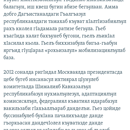
балагьун, иш квеш бугин абизе бегьулаан. Амма
добго Дагъистаналдаги Гъалгъазул
республикаялдаги тамахаб къуват хIалтIизабиялъул
рахъ кколел гIадамала ратизе бегьула. Гьеб
къагIида халат бахъунеб бугони, гьелъ лъикIал
хIасилал кьола. Гьелъ биххизабула бигьа-гьабун
яргъид гIуцIарал «рохьизалул» мобилизациялъулаб
база.
20I2 соналда ригIидал Москваялда президентасда
цебе бугеб инсанасул ихтиярал цIунулеб
комитеталда Шималияб Кавказалъул
республикабазул нухмалъулезул, адаптациялъул
комисисялъул, федералиял къватиял идарабазул
вакильзаби гIахьаллъараб данделъи. Гьез цойиде
буссинабулеб букIана пачалихъалде данде
гъоркьасан дандечIолел къуватазде данде