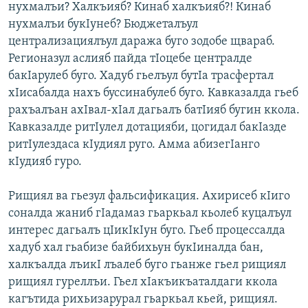
нухмалъи? Халкъияб? Кинаб халкъияб?! Кинаб
нухмалъи букIунеб? Бюджеталъул
централизациялъул даража буго зодобе щвараб.
Регионазул аслияб пайда тIоцебе централде
бакIарулеб буго. Хадуб гьелъул бутIа трасфертал
хIисабалда нахъ буссинабулеб буго. Кавказалда гьеб
рахъалъан ахIвал-хIал дагьалъ батIияб бугин ккола.
Кавказалде ритIулел дотацияби, цогидал бакIазде
ритIулездаса кIудиял руго. Амма абизегIанго
кIудияб гуро.
Рищиял ва гьезул фальсификация. Ахирисеб кIиго
соналда жаниб гIадамаз гьаркьал кьолеб куцалъул
интерес дагьалъ цIикIкIун буго. Гьеб процессалда
хадуб хал гьабизе байбихьун букIиналда бан,
халкъалда лъикI лъалеб буго гьанже гьел рищиял
рищиял гуреллъи. Гьел хIакъикъаталдаги ккола
кагътида рихьизарурал гьаркьал кьей, рищиял.