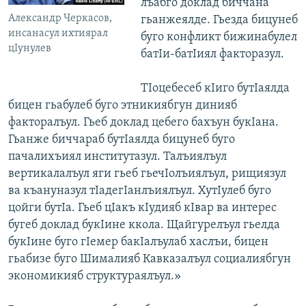
лъабго доклад биччана
Александр Черкасов,
гьанжеялде. Гьезда бицунеб
инсанасул ихтиярал
буго конфликт бижинабулел
цIунулев
батIи-батIиял факторазул.
ТIоцебесеб кIиго бутIаялда
бицен гьабулеб буго этникиябгун динияб
факторалъул. Гьеб доклад цебего бахъун букIана.
Гьанже биччараб бутIаялда бицунеб буго
пачалихъиял институтазул. Талъиялъул
вертикалалъул яги гьеб гьечIолъиялъул, рищиязул
ва къануназул тIадегIанлъиялъул. ХутIулеб буго
цойги бутIа. Гьеб цIакъ кIудияб кIвар ва интерес
бугеб доклад букIине ккола. Щайгурелъул гьелда
букIине буго гIемер бакIалъулаб хаслъи, бицен
гьабизе буго Шималияб Кавказалъул социалиябгун
экономикияб структураялъул.»