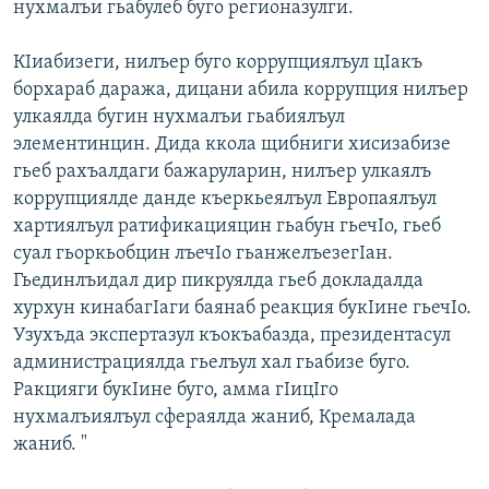
нухмалъи гьабулеб буго регионазулги.
КIиабизеги, нилъер буго коррупциялъул цIакъ
борхараб даража, дицани абила коррупция нилъер
улкаялда бугин нухмалъи гьабиялъул
элементинцин. Дида ккола щибниги хисизабизе
гьеб рахъалдаги бажаруларин, нилъер улкаялъ
коррупциялде данде къеркьеялъул Европаялъул
хартиялъул ратификацияцин гьабун гьечIо, гьеб
суал гьоркьобцин лъечIо гьанжелъезегIан.
Гьединлъидал дир пикруялда гьеб докладалда
хурхун кинабагIаги баянаб реакция букIине гьечIо.
Узухъда экспертазул къокъабазда, президентасул
администрациялда гьелъул хал гьабизе буго.
Ракцияги букIине буго, амма гIицIго
нухмалъиялъул сфераялда жаниб, Кремалада
жаниб. "