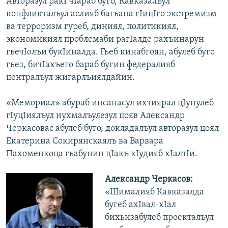
Авторазул ракΙ чIараб буго, Кавказалъул
конфликталъул аслияб багьана гIицIго экстремизм
ва терроризм гуреб, диниял, политикиял,
экономикиял проблемаби рагIалде рахъинарун
гьечIолъи букIиналда. Гьеб кинабгоян, абулеб буго
гьез, битIахъего бараб бугин федералияб
централъул жигарлъиялдайин.
«Мемориал» абураб инсанасул ихтиярал цIунулеб
гIуцIиялъул нухмалъулезул цояв Александр
Черкасовас абулеб буго, докладалъул авторазул цоял
Екатерина Сокирянскаялъ ва Варвара
Пахоменкоца гьабунин цIакъ кIудияб хIалтIи.
Александр Черкасов:
«Шималияб Кавказалда
бугеб ахIвал-хIал
бихьизабулеб проекталъул