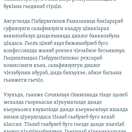
букIана гьединаб гIуцIи.
Августалда ГIабдулатипов Рамазаница бакIарараб
суфиязулги салафиязулги къадру цIиккIарал
вакилзабазул данделъиялда диалог баккизабуна
цIидаса. Гьелъ цIияб хьул бижинабулеб буго
конфессиялда жаниб рекъел чIезабизе бегьиялъул.
Гьединлъидал ГIабдулатIиповас рехсараб
комиссияги къан, салафиязулгун диалог
чIезабунин абураб, дида бихьухъе, абизе багьана
гьанжеги гьечIо.
Узухъда, гьанже Сочиялъул Олимпиада тIаде щолеб
мехалда гъоркьасан хIукуматалде данде
къеркьолел къуватазде данде къеркьеялъул ишалда
низам цIунулездаса тIалаб гьабулеб буго хехаб
хIассил. ТIалаб гьабулеб буго гьезде данде хъачIаб
къуват хIалтIизабиялъул. Гьединаб хIакъикъаталде