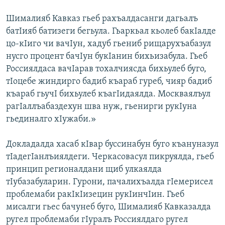
Шималияб Кавказ гьеб рахъалдасанги дагьалъ
батIияб батизеги бегьула. Гьаркьал кьолеб бакIалде
цо-кIиго чи вачIун, хадуб гьениб рищарухъабазул
нусго процент бачIун букIанин бихьизабула. Гьеб
Россиялдаса вачIарав тохалчиясда бихьулеб буго,
тIоцебе жиндирго бадиб къараб гуреб, чияр бадиб
къараб гьучI бихьулеб къагIидаялда. Москваялъул
рагIаллъабаздехун шва нуж, гьенирги рукIуна
гьединалго хIужаби.»
Докладалда хасаб кIвар буссинабун буго къануназул
тIадегIанлъиялдеги. Черкасовасул пикруялда, гьеб
принцип регионалдани щиб улкаялда
тIубазабуларин. Гурони, пачалихъалда гIемерисел
проблемаби ракIкIизецин рукIинчIин. Гьеб
мисалги гьес бачунеб буго, Шималияб Кавказалда
ругел проблемаби гIуралъ Россиялдаго ругел