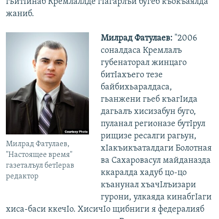
гьитIинаб Кремлаллде гIагарлъи бугеб къокъаялда
жаниб.
Милрад Фатулаев:
"2006
соналдаса Кремлалъ
губенаторал жинцаго
битIахъего тезе
байбихьаралдаса,
гьанжени гьеб къагIида
дагьалъ хисизабун буго,
пуланал регионазе бутIрул
рищизе ресалги рагьун,
Милрад Фатулаев,
хIакъикъаталдаги Болотная
"Настоящее время"
ва Сахаровасул майданазда
газеталъул бетIерав
ккаралда хадуб цо-цо
редактор
къанунал хъачIлъизари
гурони, улкаяда кинабгIаги
хиса-баси ккечIо. ХисичIо щибниги я федералияб