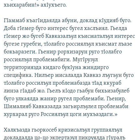
хьихарабин!» ахIухъего.
ГIаммаб къагIидаялда абуни, доклад кIудияб буго.
Доба гIемер буго интерес бугел хаслъиял. Гьелда
гIемер жо бугеб Кавказалъул къисматалъул интерес
бугезе гуребги, тIолабго россиялъул къисмат лъазе
бокьаразеги. Гьенир рорхизарун руго тIолабго
россиялъул проблемабиги. МугIрузул
территориязда кидаго букIуна жиндирго
специфика. Нилъер мисалалда Кавказ лъугьун буго
тIолабго россилъул проблемабазда тIад ккураб
линза гIадаб жо. Гьелъ кIодо гьабун бихьизабулеб
буго улкаялда жанир ругел проблемаби. Гьенир,
Шималияб Кавказалда загьирлъулел проблемаби
хурхарал руго Россиялъул цоги мухъаздаги.»
Халкъазда гьоркосеб кризисалъул группаялъул
докладалда цо-цо экпертазул пикруялда гIуралъ