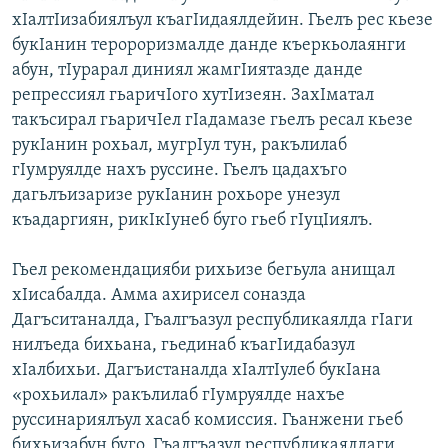
хIалтIизабиялъул къагIидаялдейин. Гьелъ рес кьезе
букIанин теророризмалде данде къеркьолаянги
абун, тIурарал диниял жамгIиятазде данде
репрессиял гьаричIого хутIизеян. ЗахIматал
такъсирал гьаричIел гIадамазе гьелъ ресал кьезе
рукIанин рохьал, мугрIул тун, ракълилаб
гIумруялде нахъ руссине. Гьелъ цадахъго
дагьлъизаризе рукIанин рохьоре унезул
къадаргиян, рикIкIунеб буго гьеб гIуцIиялъ.
Гьел рекомендацияби рихьизе бегьула анищал
хIисабалда. Амма ахирисел соназда
Дагъситаналда, Гъалгъазул республикаялда гIаги
нилъеда бихьана, гьединаб къагIидабазул
хIалбихьи. Дагъистаналда хIалтIулеб букIана
«рохьилал» ракълилаб гIумруялде нахъе
руссинариялъул хасаб комиссия. Гьанжени гьеб
бихьизабун буго. Гъалгъазул республикаялдаги