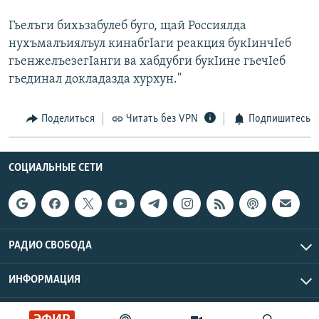
Гьелъги бихьзабулеб буго, щай Россиялда
нухъмалъиялъул кинабгIаги реакция букIинчIеб
гьенжелъезегIанги ва хабдубги букIине гьечIеб
гьединал докладазда хурхун."
Поделиться
Читать без VPN
Подпишитесь
СОЦИАЛЬНЫЕ СЕТИ
РАДИО СВОБОДА
ИНФОРМАЦИЯ
Радио Свобода © 2026 RFE/RL, Inc. | Все права защищены.