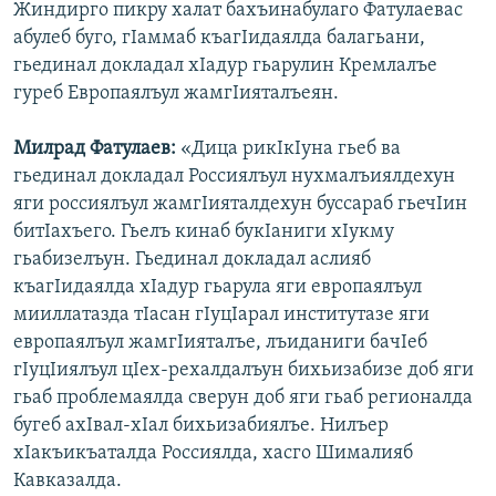
Жиндирго пикру халат бахъинабулаго Фатулаевас
абулеб буго, гIаммаб къагIидаялда балагьани,
гьединал докладал хIадур гьарулин Кремлалъе
гуреб Европаялъул жамгIияталъеян.
Милрад Фатулаев:
«Дица рикIкIуна гьеб ва
гьединал докладал Россиялъул нухмалъиялдехун
яги россиялъул жамгIияталдехун буссараб гьечIин
битIахъего. Гьелъ кинаб букIаниги хIукму
гьабизелъун. Гьединал докладал аслияб
къагIидаялда хIадур гьарула яги европаялъул
мииллатазда тIасан гIуцIарал институтазе яги
европаялъул жамгIияталъе, лъиданиги бачIеб
гIуцIиялъул цIех-рехалдалъун бихьизабизе доб яги
гьаб проблемаялда сверун доб яги гьаб регионалда
бугеб ахIвал-хIал бихьизабиялъе. Нилъер
хIакъикъаталда Россиялда, хасго Шималияб
Кавказалда.