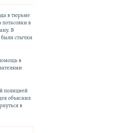
ода в тюрьме
 потасовки в
ану. В
о были стычки
помощь в
ователями
ой полицией
дев объяснил
рнуться в