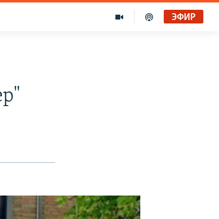
ЭФИР
р"