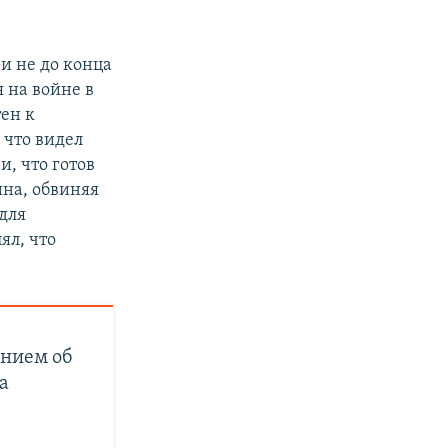
и не до конца
 на войне в
тен к
 что видел
, что готов
на, обвиняя
 для
ял, что
ением об
а