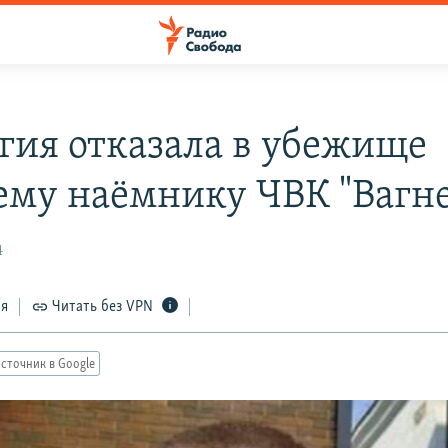
гия отказала в убежище
му наёмнику ЧВК "Вагне
4
ся
Читать без VPN
сточник в Google