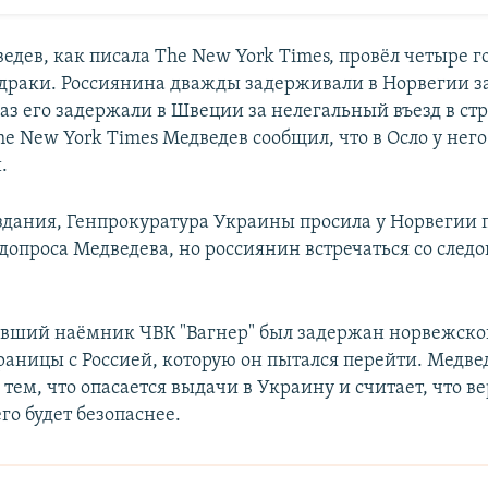
едев, как писала The New York Times, провёл четыре г
 драки. Россиянина дважды задерживали в Норвегии за
аз его задержали в Швеции за нелегальный въезд в стр
he New York Times Медведев сообщил, что в Осло у нег
.
дания, Генпрокуратура Украины просила у Норвегии 
допроса Медведева, но россиянин встречаться со след
ывший наёмник ЧВК "Вагнер" был задержан норвежск
границы с Россией, которую он пытался перейти. Медве
тем, что опасается выдачи в Украину и считает, что ве
го будет безопаснее.