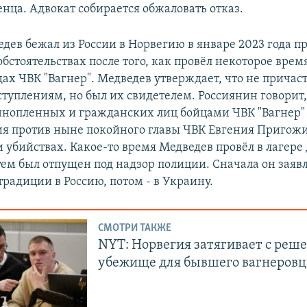
нца. Адвокат собирается обжаловать отказ.
дев бежал из России в Норвегию в январе 2023 года пр
стоятельствах после того, как провёл некоторое время
ах ЧВК "Вагнер". Медведев утверждает, что не причас
туплениям, но был их свидетелем. Россиянин говорит,
ннопленных и гражданских лиц бойцами ЧВК "Вагнер" и
ия против ныне покойного главы ЧВК Евгения Пригожи
и убийствах. Какое-то время Медведев провёл в лагере
тем был отпущен под надзор полиции. Сначала он заявл
традиции в Россию, потом - в Украину.
СМОТРИ ТАКЖЕ
NYT: Норвегия затягивает с реш
убежище для бывшего вагнеровц