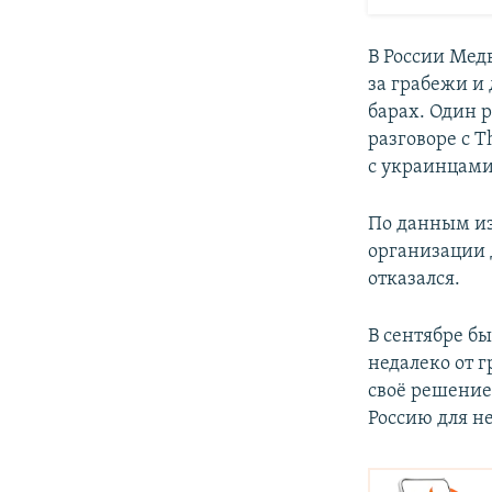
В России Медв
за грабежи и
барах. Один р
разговоре с T
с украинцами
По данным из
организации 
отказался.
В сентябре б
недалеко от 
своё решение 
Россию для не