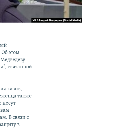
рый
. Об этом
е Медведеву
и", связанной
ая казнь,
беженца также
 несут
овам
м. В связи с
защиту в