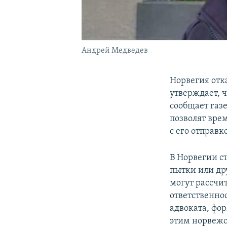
Андрей Медведев
Норвегия отк
утверждает, ч
сообщает газе
позволят вре
с его отправк
В Норвегии ст
пытки или др
могут рассчи
ответственнос
адвоката, фо
этим норвежс