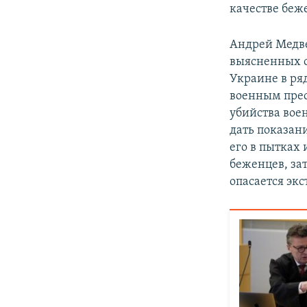
качестве беже
Андрей Медве
выясненных об
Украине в ряд
военным прес
убийства вое
дать показан
его в пытках 
беженцев, за
опасается экс