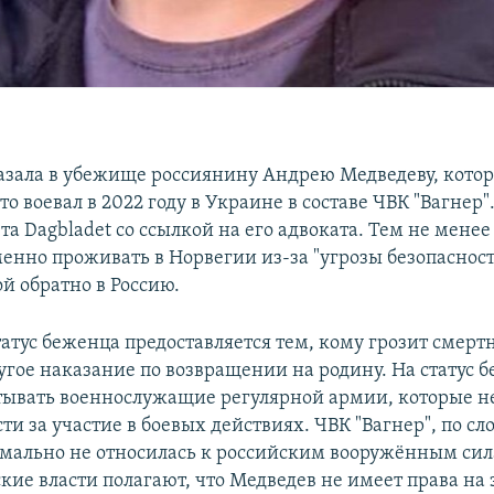
азала в убежище россиянину Андрею Медведеву, кото
то воевал в 2022 году в Украине в составе ЧВК "Вагнер"
та Dagbladet со ссылкой на его адвоката. Тем не мене
менно проживать в Норвегии из-за "угрозы безопасност
ой обратно в Россию.
атус беженца предоставляется тем, кому грозит смертн
угое наказание по возвращении на родину. На статус 
тывать военнослужащие регулярной армии, которые не
ти за участие в боевых действиях. ЧВК "Вагнер", по сл
рмально не относилась к российским вооружённым сила
кие власти полагают, что Медведев не имеет права на 