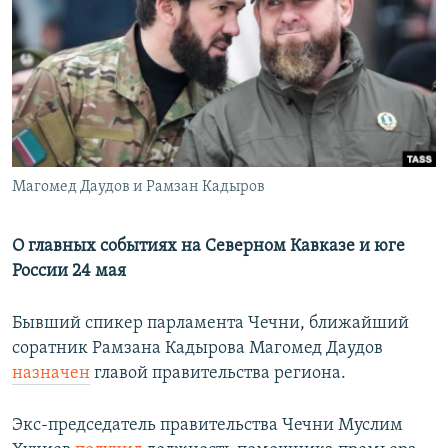
РАСПИСАНИЕ ВЕЩАНИЯ
ПОДПИШИТЕСЬ НА РАССЫЛКУ
СОЦИАЛЬНЫЕ СЕТИ
Магомед Даудов и Рамзан Кадыров
Все сайты РСЕ/РС
О главных событиях на Северном Кавказе и юге
России 24 мая
Бывший спикер парламента Чечни, ближайший
соратник Рамзана Кадырова Магомед Даудов
назначен
главой правительства региона.
Экс-председатель правительства Чечни Муслим