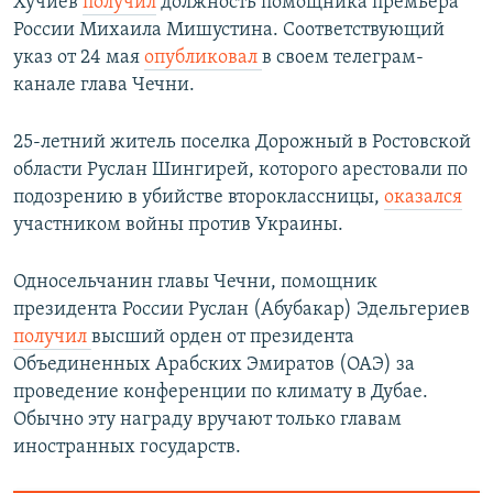
Хучиев
получил
должность помощника премьера
России Михаила Мишустина. Соответствующий
указ от 24 мая
опубликовал
в своем телеграм-
канале глава Чечни.
25-летний житель поселка Дорожный в Ростовской
области Руслан Шингирей, которого арестовали по
подозрению в убийстве второклассницы,
оказался
участником войны против Украины.
Односельчанин главы Чечни, помощник
президента России Руслан (Абубакар) Эдельгериев
получил
высший орден от президента
Объединенных Арабских Эмиратов (ОАЭ) за
проведение конференции по климату в Дубае.
Обычно эту награду вручают только главам
иностранных государств.