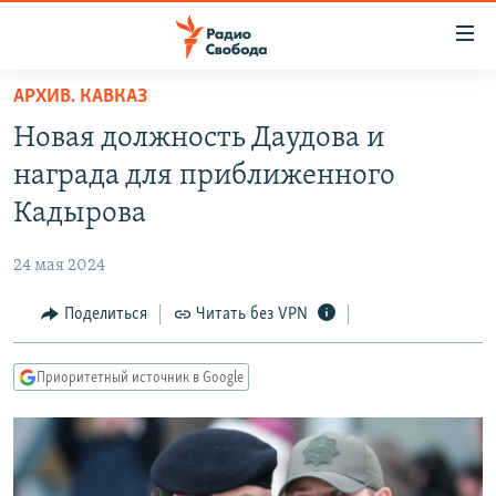
Ссылки
для
упрощенного
АРХИВ. КАВКАЗ
ПРОГРАММЫ
доступа
Новая должность Даудова и
ПОДКАСТЫ
Вернуться
награда для приближенного
к
АВТОРСКИЕ ПРОЕКТЫ
Кадырова
основному
ЦИТАТЫ СВОБОДЫ
содержанию
24 мая 2024
Вернутся
МНЕНИЯ
к
Поделиться
Читать без VPN
КУЛЬТУРА
главной
навигации
IDEL.РЕАЛИИ
Приоритетный источник в Google
Вернутся
КАВКАЗ.РЕАЛИИ
к
СЕВЕР.РЕАЛИИ
поиску
СИБИРЬ.РЕАЛИИ