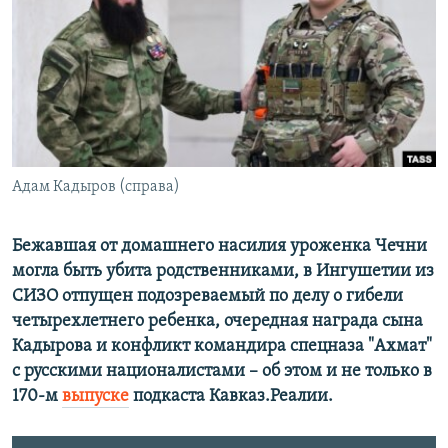
РАСПИСАНИЕ ВЕЩАНИЯ
ПОДПИШИТЕСЬ НА РАССЫЛКУ
СОЦИАЛЬНЫЕ СЕТИ
Адам Кадыров (справа)
Все сайты РСЕ/РС
Бежавшая от домашнего насилия уроженка Чечни
могла быть убита родственниками, в Ингушетии из
СИЗО отпущен подозреваемый по делу о гибели
четырехлетнего ребенка, очередная награда сына
Кадырова и конфликт командира спецназа "Ахмат"
с русскими националистами – об этом и не только в
170-м
выпуске
подкаста Кавказ.Реалии.