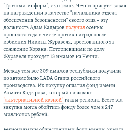
"Грозный-информ", сын главы Чечни присутствовал
на награждении в качестве "начальника отдела
обеспечения безопасности" своего отца – эту
должность Адам Кадыров
получил
осенью
прошлого года в числе прочих наград после
избиения Никиты Журавеля, арестованного за
сожжение Корана. Потерпевшими по делу
Журавеля проходят 13 имамов из Чечни.
Между тем все 309 имамов республики получили
по автомобилю LADA Granta российского
производства. Их покупку оплатил фонд имени
Ахмата Кадырова, который называют
"альтернативной казной"
главы региона. Всего эта
закупка могла обойтись фонду более чем в 247
миллионов рублей.
Региональный общественный фонд имени Ахмата