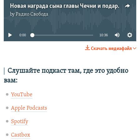
Новая награда сына главы Чечни и подарки имамам от Кадырова | #170
by
Радио Свобода
No media source currently available
0:00
10:36
Скачать медиафайл
Слушайте подкаст там, где это удобно
вам:
YouTube
Apple Podcasts
Spotify
Castbox