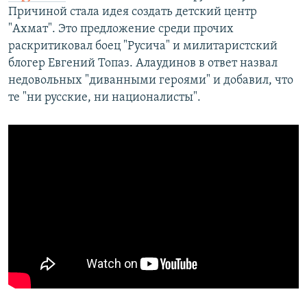
Причиной стала идея создать детский центр
"Ахмат". Это предложение среди прочих
раскритиковал боец "Русича" и милитаристский
блогер Евгений Топаз. Алаудинов в ответ назвал
недовольных "диванными героями" и добавил, что
те "ни русские, ни националисты".