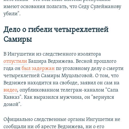
имеют основания полагать, что Седу Сулейманову
убили".
Дело о гибели четырехлетней
Самиры
В Ингушетии из следственного изолятора
отпустили
Башира Ведзижева. Весной прошлого
года он
был задержан
по уголовному делу о смерти
четырехлетней Самиры Муцольговой. О том, что
Ведзижев находится на свободе, заявил он сам на
видео
, опубликованном телеграм-каналом "Сапа
Кавказ". Как выразился мужчина, он "вернулся
домой".
Официально следственные органы Ингушетии не
сообщали ни об аресте Ведзижева, ни о его