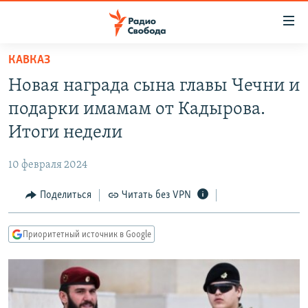
Ссылки
для
упрощенного
КАВКАЗ
ПРОГРАММЫ
доступа
Новая награда сына главы Чечни и
ПОДКАСТЫ
Вернуться
подарки имамам от Кадырова.
к
АВТОРСКИЕ ПРОЕКТЫ
Итоги недели
основному
ЦИТАТЫ СВОБОДЫ
содержанию
10 февраля 2024
Вернутся
МНЕНИЯ
к
Поделиться
Читать без VPN
КУЛЬТУРА
главной
навигации
IDEL.РЕАЛИИ
Приоритетный источник в Google
Вернутся
КАВКАЗ.РЕАЛИИ
к
СЕВЕР.РЕАЛИИ
поиску
СИБИРЬ.РЕАЛИИ