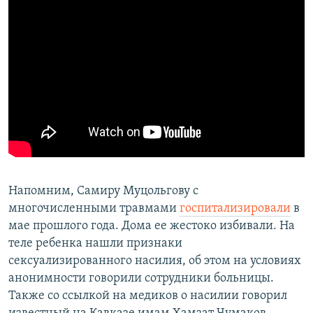
Напомним, Самиру Муцольгову с
многочисленными травмами
госпитализировали
в
мае прошлого года. Дома ее жестоко избивали. На
теле ребенка нашли признаки
сексуализированного насилия, об этом на условиях
анонимности говорили сотрудники больницы.
Также со ссылкой на медиков о насилии говорил