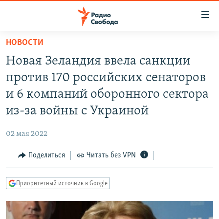
Ссылки
для
упрощенного
НОВОСТИ
ПРОГРАММЫ
доступа
Новая Зеландия ввела санкции
ПОДКАСТЫ
Вернуться
против 170 российских сенаторов
к
АВТОРСКИЕ ПРОЕКТЫ
и 6 компаний оборонного сектора
основному
ЦИТАТЫ СВОБОДЫ
содержанию
из-за войны с Украиной
Вернутся
МНЕНИЯ
к
02 мая 2022
КУЛЬТУРА
главной
Поделиться
Читать без VPN
навигации
IDEL.РЕАЛИИ
Вернутся
КАВКАЗ.РЕАЛИИ
к
Приоритетный источник в Google
СЕВЕР.РЕАЛИИ
поиску
СИБИРЬ.РЕАЛИИ