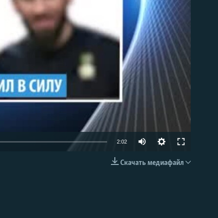
able
2:02
Скачать медиафайл
EMBED