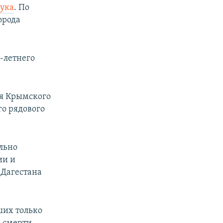
чука
. По
орода
-летнего
ая Крымского
го рядового
льно
ии и
 Дагестана
ших только