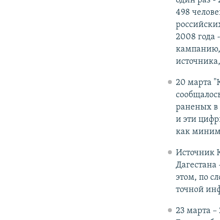
один раз - 
498 челове
российских
2008 года 
кампанию,
источника,
20 марта "
сообщалось
раненых в
и эти цифр
как миним
Источник 
Дагестана 
этом, по с
точной инф
23 марта –