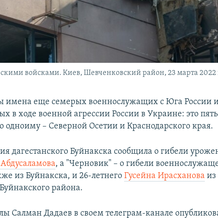
скими войсками. Киев, Шевченковский район, 23 марта 2022 
 имена еще семерых военнослужащих с Юга России и
ых в ходе военной агрессии России в Украине: это пят
по одноиму – Северной Осетии и Краснодарского края.
я дагестанского Буйнакска сообщила о гибели урожен
 Абдусаламова
, а "Черновик" – о гибели военнослужащ
акже из Буйнакска, и 26-летнего
Гусейна Ирасханова
из 
Буйнакского района.
ы Салман Дадаев в своем телеграм-канале опубликов