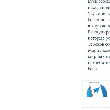
Бучи сообщ
находящей
Украине по
беженцев п
вынужденн
В оккупир
которые р
Терехов со
Мариуполе,
мирных жит
потребуетс
боев.