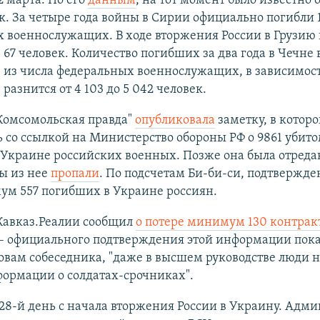
2 марта. По его
данным
, на тот момент было известно 
к. За четыре года войны в Сирии официально погибли 
 военнослужащих. В ходе вторжения России в Грузию в
- 67 человек. Количество погибших за два года в Чечне
 из числа федеральных военнослужащих, в зависимост
 разнится от 4 103 до 5 042 человек.
Комсомольская правда"
опубликовала
заметку, в которо
 со ссылкой на Министерство обороны РФ о 9861 убитом
 Украине российских военных. Позже она была отреда
ы из нее
пропали
. По подсчетам Би-би-си, подтвержд
ум 557 погибших в Украине россиян.
Кавказ.Реалии сообщил
о потере минимум 130 контра
– официального подтверждения этой информации пока
ловам собеседника, "даже в высшем руководстве люди 
ормации о солдатах-срочниках".
 28-й день с начала вторжения России в Украину. Адм