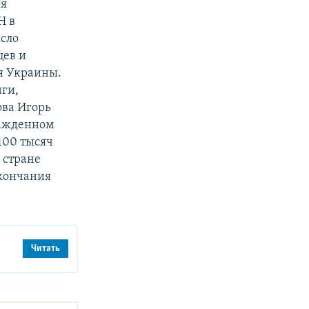
ия
Н в
сло
цев и
я Украины.
ги,
ова Игорь
сажденном
100 тысяч
 стране
окончания
Читать