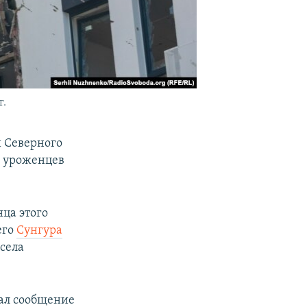
г.
 Северного
ь уроженцев
ца этого
его
Сунгура
села
ал сообщение