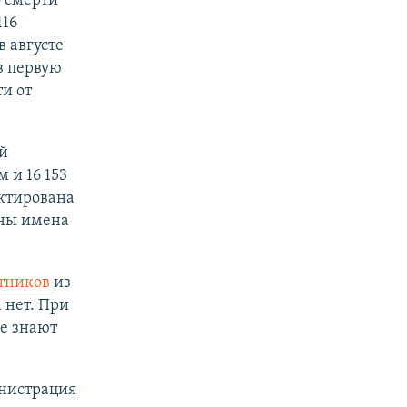
о смерти
116
 августе
 в первую
и от
й
 и 16 153
ктирована
ены имена
ктников
из
 нет. При
не знают
инистрация