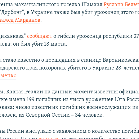
женца махачкалинского поселка Шамхал
Руслана Бель
Дербент", в Украине также был убит уроженец этого г
амед Марданов
.
дикавказа"
сообщают
о гибели уроженца республики 27
аева; он был убит 18 марта.
u стало известно о прошедших в станице Варениковск
одарского края похоронах убитого в Украине 28-летне
аменко
.
м, Кавказ.Реалии на данный момент известны официа
ые имена 199 погибших из числа уроженцев Юга Росс
вказа; число известных погибших военнослужащих из
еловек, из Северной Осетии – 34 человек.
 России выступало с заявлением о количестве погиб