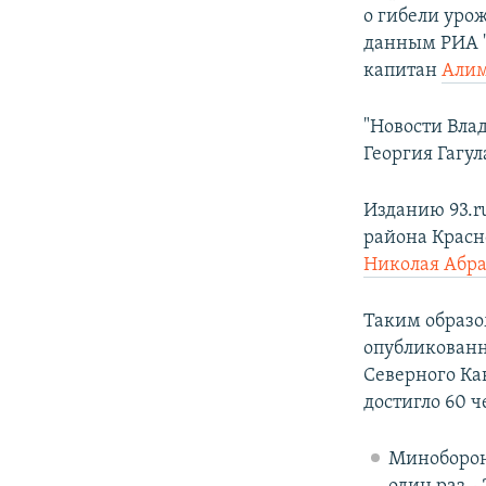
о гибели уро
данным РИА "
капитан
Алим
"Новости Вла
Георгия Гагул
Изданию 93.r
района Красн
Николая Абр
Таким образо
опубликованн
Северного Ка
достигло 60 ч
Минобороны