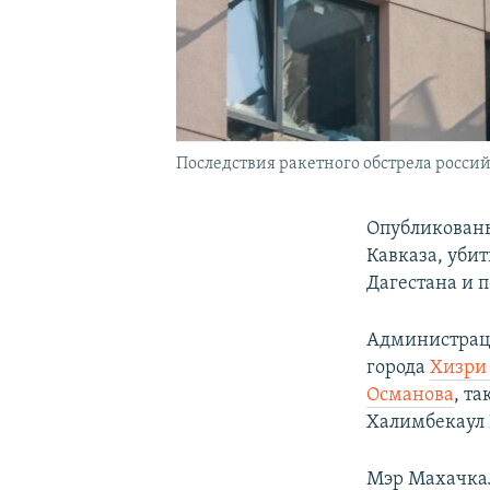
Последствия ракетного обстрела россий
Опубликованы
Кавказа, убит
Дагестана и 
Администраци
города
Хизри
Османова
, т
Халимбекаул 
Мэр Махачкал