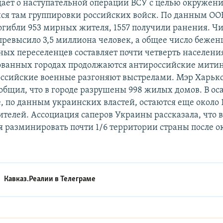
ает о наступательной операции ВСУ с целью окружен
ся там группировки российских войск. По данным ОО
гибли 953 мирных жителя, 1557 получили ранения. Чи
ревысило 3,5 миллиона человек, а общее число бежен
ых переселенцев составляет почти четверть населени
ованных городах продолжаются антироссийские митин
оссийские военные разгоняют выстрелами. Мэр Харьк
общил, что в городе разрушены 998 жилых домов. В о
 по данным украинских властей, остаются еще около 
елей. Ассоциация саперов Украины рассказала, что в
я разминировать почти 1/6 территории страны после 
Кавказ.Реалии в
Телеграме