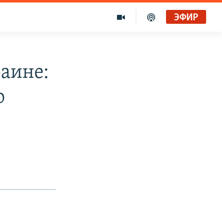
ЭФИР
аине:
о