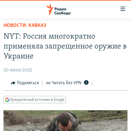
Ссылки
для
упрощенного
НОВОСТИ. КАВКАЗ
ПРОГРАММЫ
доступа
NYT: Россия многократно
ПОДКАСТЫ
Вернуться
применяла запрещенное оружие в
к
АВТОРСКИЕ ПРОЕКТЫ
Украине
основному
ЦИТАТЫ СВОБОДЫ
содержанию
20 июня 2022
Вернутся
МНЕНИЯ
к
Поделиться
Читать без VPN
КУЛЬТУРА
главной
навигации
IDEL.РЕАЛИИ
Приоритетный источник в Google
Вернутся
КАВКАЗ.РЕАЛИИ
к
СЕВЕР.РЕАЛИИ
поиску
СИБИРЬ.РЕАЛИИ