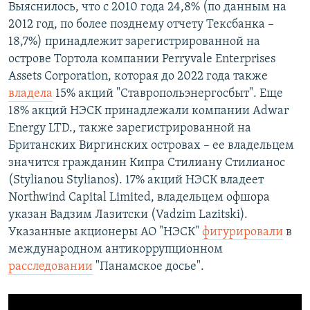
Выяснилось, что с 2010 года 24,8% (по данным на
2012 год, по более позднему отчету Тексбанка –
18,7%) принадлежит зарегистрированной на
острове Тортола компании Perryvale Enterprises
Assets Corporation, которая до 2022 года также
владела
15% акций "Ставропольэнергосбыт". Еще
18% акций НЭСК принадлежали компании Adwar
Energy LTD., также зарегистрированной на
Британских Виргинских островах – ее владельцем
значится гражданин Кипра Стилиану Стилианос
(Stylianou Stylianos). 17% акций НЭСК владеет
Northwind Capital Limited, владельцем офшора
указан Вадзим Лазитски (Vadzim Lazitski).
Указанные акционеры АО "НЭСК"
фигурировали
в
международном антикоррупционном
расследовании
"Панамское досье".