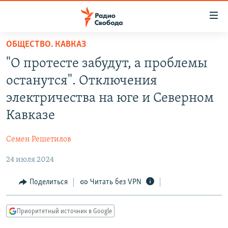
Ссылки
для
упрощенного
ОБЩЕСТВО. КАВКАЗ
ПРОГРАММЫ
доступа
"О протесте забудут, а проблемы
ПОДКАСТЫ
Вернуться
останутся". Отключения
к
АВТОРСКИЕ ПРОЕКТЫ
электричества на юге и Северном
основному
ЦИТАТЫ СВОБОДЫ
содержанию
Кавказе
Вернутся
МНЕНИЯ
к
Семен Решетилов
КУЛЬТУРА
главной
24 июля 2024
навигации
IDEL.РЕАЛИИ
Вернутся
КАВКАЗ.РЕАЛИИ
Поделиться
Читать без VPN
к
СЕВЕР.РЕАЛИИ
поиску
Приоритетный источник в Google
СИБИРЬ.РЕАЛИИ