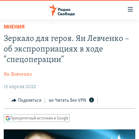
Ссылки
для
упрощенного
МНЕНИЯ
ПРОГРАММЫ
доступа
Зеркало для героя. Ян Левченко –
ПОДКАСТЫ
Вернуться
об экспроприациях в ходе
к
АВТОРСКИЕ ПРОЕКТЫ
"спецоперации"
основному
ЦИТАТЫ СВОБОДЫ
содержанию
Ян Левченко
Вернутся
МНЕНИЯ
к
15 апреля 2022
КУЛЬТУРА
главной
навигации
IDEL.РЕАЛИИ
Поделиться
Читать без VPN
Вернутся
КАВКАЗ.РЕАЛИИ
к
Приоритетный источник в Google
СЕВЕР.РЕАЛИИ
поиску
СИБИРЬ.РЕАЛИИ