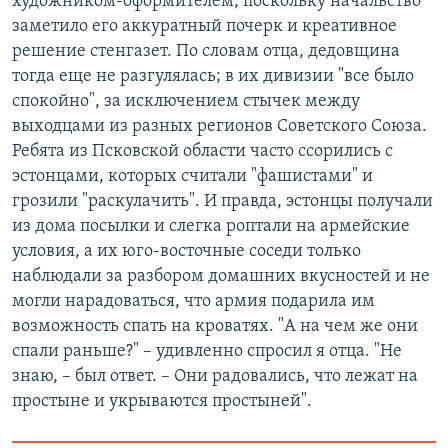
художником-оформителем, поскольку начальство
заметило его аккуратный почерк и креативное
решение стенгазет. По словам отца, дедовщина
тогда еще не разгулялась; в их дивизии "все было
спокойно", за исключением стычек между
выходцами из разных регионов Советского Союза.
Ребята из Псковской области часто ссорились с
эстонцами, которых считали "фашистами" и
грозили "раскулачить". И правда, эстонцы получали
из дома посылки и слегка роптали на армейские
условия, а их юго-восточные соседи только
наблюдали за разбором домашних вкусностей и не
могли нарадоваться, что армия подарила им
возможность спать на кроватях. "А на чем же они
спали раньше?" – удивленно спросил я отца. "Не
знаю, – был ответ. – Они радовались, что лежат на
простыне и укрываются простыней".