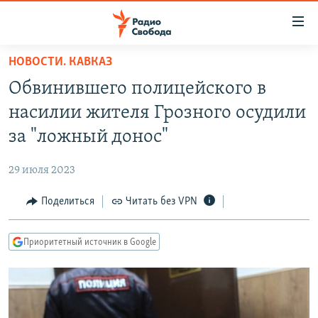
Ссылки
для
упрощенного
НОВОСТИ. КАВКАЗ
ПРОГРАММЫ
доступа
Обвинившего полицейского в
ПОДКАСТЫ
Вернуться
насилии жителя Грозного осудили
к
АВТОРСКИЕ ПРОЕКТЫ
за "ложный донос"
основному
ЦИТАТЫ СВОБОДЫ
содержанию
29 июля 2023
Вернутся
МНЕНИЯ
к
Поделиться
Читать без VPN
КУЛЬТУРА
главной
навигации
IDEL.РЕАЛИИ
Приоритетный источник в Google
Вернутся
КАВКАЗ.РЕАЛИИ
к
СЕВЕР.РЕАЛИИ
поиску
СИБИРЬ.РЕАЛИИ