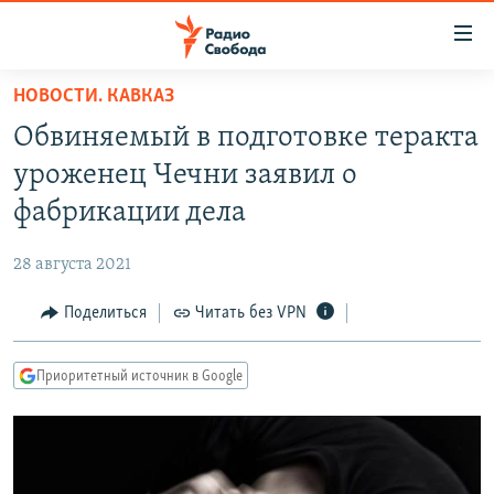
Ссылки
для
упрощенного
НОВОСТИ. КАВКАЗ
ПРОГРАММЫ
доступа
Обвиняемый в подготовке теракта
ПОДКАСТЫ
Вернуться
уроженец Чечни заявил о
к
АВТОРСКИЕ ПРОЕКТЫ
фабрикации дела
основному
ЦИТАТЫ СВОБОДЫ
содержанию
28 августа 2021
Вернутся
МНЕНИЯ
к
Поделиться
Читать без VPN
КУЛЬТУРА
главной
навигации
IDEL.РЕАЛИИ
Приоритетный источник в Google
Вернутся
КАВКАЗ.РЕАЛИИ
к
СЕВЕР.РЕАЛИИ
поиску
СИБИРЬ.РЕАЛИИ