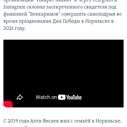
организации "Имарат Кавказ" и через Telegram и
Instagram склонял засекреченного свидетеля под
фамилией "Беккаримов" совершить самоподрыв во
время празднования Дня Победы в Норильске в
2021 году.
С 2019 года Апти Висаев жил с семьёй в Норильске,