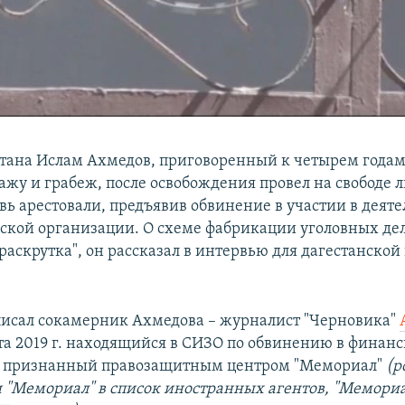
тана Ислам Ахмедов, приговоренный к четырем года
ажу и грабеж, после освобождения провел на свободе л
вь арестовали, предъявив обвинение в участии в деят
ской организации. О схеме фабрикации уголовных дел
аскрутка", он рассказал в интервью для дагестанской
исал сокамерник Ахмедова – журналист "Черновика"
лета 2019 г. находящийся в СИЗО по обвинению в фина
и признанный правозащитным центром "Мемориал"
(р
и "Мемориал" в список иностранных агентов, "Мемориа