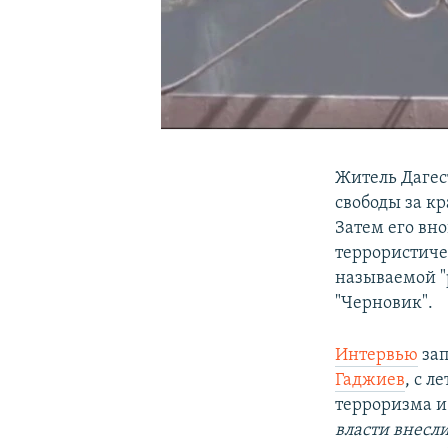
Житель Дагес
свободы за кр
Затем его вно
террористиче
называемой "р
"Черновик".
Интервью
зап
Гаджиев
, с 
терроризма 
власти внесл