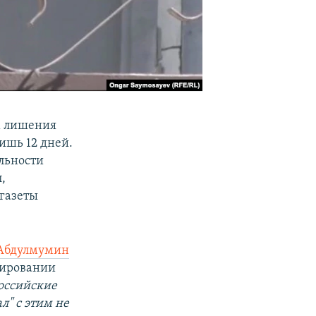
м лишения
ишь 12 дней.
ельности
,
 газеты
Абдулмумин
нсировании
оссийские
л" с этим не