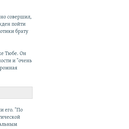
ьно совершил,
ужден пойти
котики брату
ке Тюбе. Он
ости и "очень
громная
и его. "По
тической
тальным