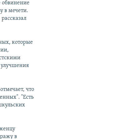
е обвинение
у в мечети.
 рассказал
ных, которые
гии,
истскими
я улучшения
тмечает, что
енных". "Есть
шкульских
женцу
кражу в