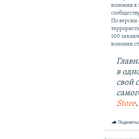
колонии в 
сообществу
По версии 
террорист
100 заключ
колонии с
Главн
в одн
свой 
самог
Store
.
Поделить