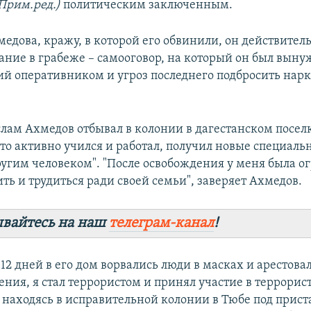
 Прим.ред.)
политическим заключенным.
медова, кражу, в которой его обвинили, он действител
ание в грабеже – самооговор, на который он был вын
ий оперативником и угроз последнего подбросить нар
лам Ахмедов отбывал в колонии в дагестанском посел
то активно учился и работал, получил новые специальн
другим человеком". "После освобождения у меня была о
ть и трудиться ради своей семьи", заверяет Ахмедов.
вайтесь на наш
телеграм-канал
!
12 дней в его дом ворвались люди в масках и арестовал
ения, я стал террористом и принял участие в террорис
 находясь в исправительной колонии в Тюбе под прис