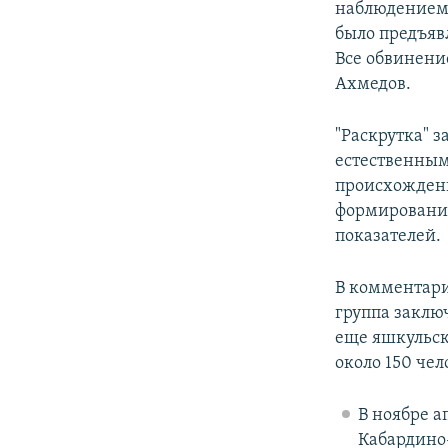
наблюдением 
было предъяв
Все обвинение
Ахмедов.
"Раскрутка" 
естественным
происхождени
формирования
показателей.
В комментари
группа заклю
еще яшкульск
около 150 чел
В ноябре а
Кабардино-