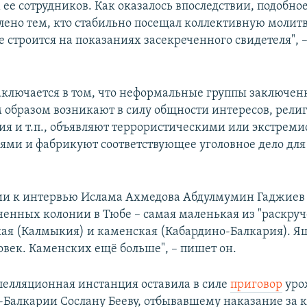
ее сотрудников. Как оказалось впоследствии, подобно
лено тем, кто стабильно посещал коллективную молитв
 строится на показаниях засекреченного свидетеля", –
заключается в том, что неформальные группы заключен
 образом возникают в силу общности интересов, рели
я и т.п., объявляют террористическими или экстрем
ми и фабрикуют соответствующее уголовное дело дл
и к интервью Ислама Ахмедова Абдулмумин Гаджиев о
ченных колонии в Тюбе – самая маленькая из "раскруч
ая (Калмыкия) и каменская (Кабардино-Балкария). Я
овек. Каменских ещё больше", – пишет он.
пелляционная инстанция оставила в силе
приговор
уро
Балкарии Сослану Бееву, отбывавшему наказание за 