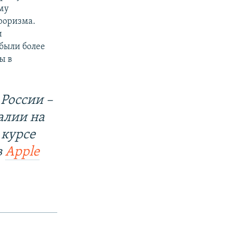
му
роризма.
и
были более
ы в
России –
алии на
 курсе
в
Apple