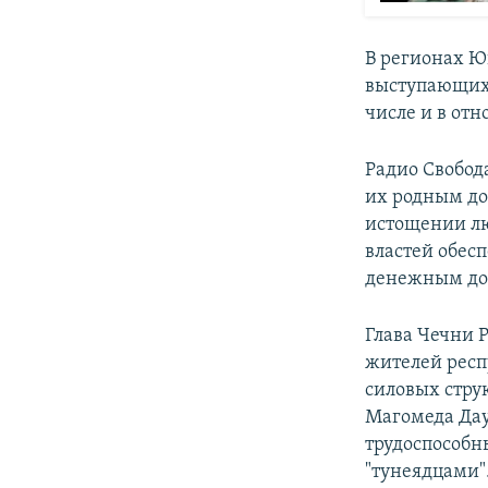
В регионах Ю
выступающих 
числе и в от
Радио Свобод
их родным до
истощении лю
властей обес
денежным до
Глава Чечни 
жителей респ
силовых стру
Магомеда Дау
трудоспособ
"тунеядцами"