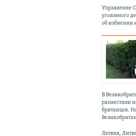
Управление С
уголовного д
об избиении 
В Великобри
разместили н
британцев. Н
Великобритан
Латвия, Литва