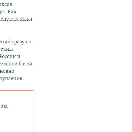
ексея
ук. Как
депутата Ильи
ний сразу по
траны
России и
тельной базой
дневно
тупления.
сам