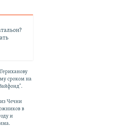
атальон?
ать
Гериханову
ьму сроком на
Вайфонд".
 из Чечни
ложников в
году и
жима.