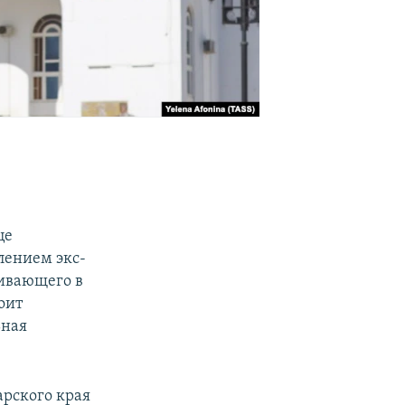
це
влением экс-
живающего в
оит
ьная
рского края