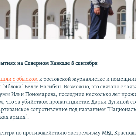
бытиях на Северном Кавказе 8 сентября
ишли с обыском
к ростовской журналистке и помощни
 "Яблока" Белле Насибян. Возможно, это связано с зая
думы Ильи Пономарева, последние несколько лет про
ом, что за убийством пропагандистки Дарьи Дугиной ст
артизанское сопротивление под названием "Национал
кая армия".
ентра по противодействию экстремизму МВД Краснода