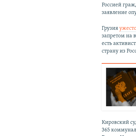
Россией граж
заявление оп
Грузия
ужесто
запретом на в
есть активис
страну из Рос
Кировский су
365 коммунал