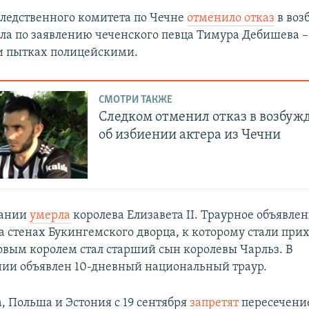
ледственного комитета по Чечне
отменило отказ
в воз
ела по заявлению чеченского певца Тимура Дебишева –
и пытках полицейскими.
СМОТРИ ТАКЖЕ
Следком отменил отказ в возбуж
об избиении актера из Чечни
тании
умерла
королева Елизавета II. Траурное объявле
а стенах Букингемского дворца, к которому стали при
овым королем стал старший сын королевы Чарльз. В
ии объявлен 10-дневный национальный траур.
, Польша и Эстония с 19 сентября
запретят
пересечени