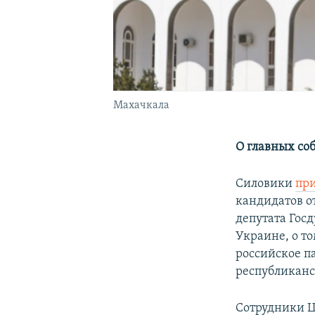
Махачкала
О главных со
Силовики
пр
кандидатов от
депутата Гос
Украине, о т
российское п
республиканс
Сотрудники Ц