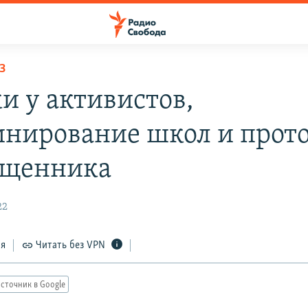
З
и у активистов,
нирование школ и прот
ященника
22
ся
Читать без VPN
сточник в Google