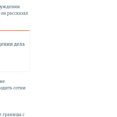
буждении
 он рассказал
дении дела
ние
ходить сотни
е границы с