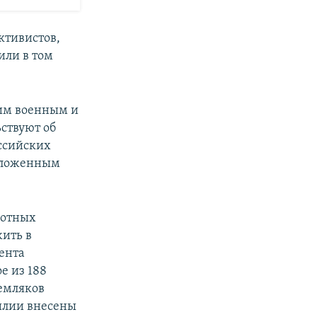
ктивистов,
или в том
ким военным и
ствуют об
оссийских
положенным
ботных
жить в
ента
е из 188
емляков
милии внесены