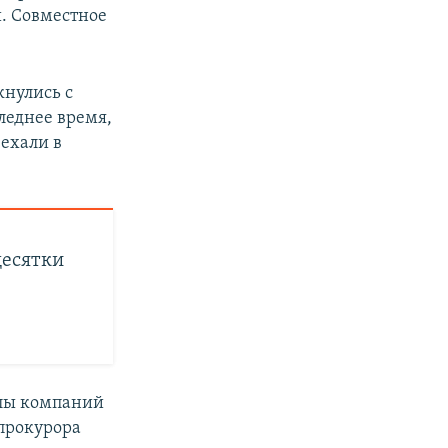
. Совместное
кнулись с
следнее время,
 ехали в
десятки
алы компаний
прокурора