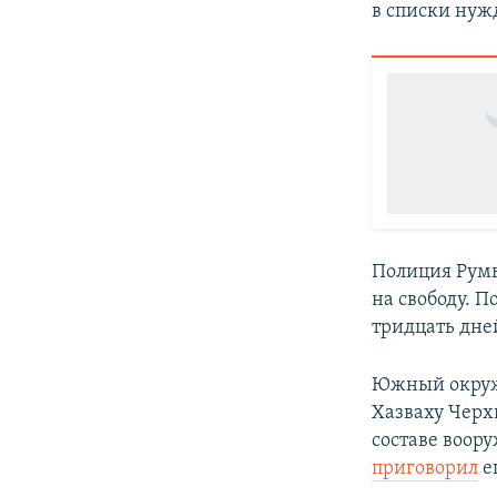
в списки ну
Полиция Ру
на свободу. 
тридцать дне
Южный окружн
Хазваху Черх
составе воору
приговорил
е