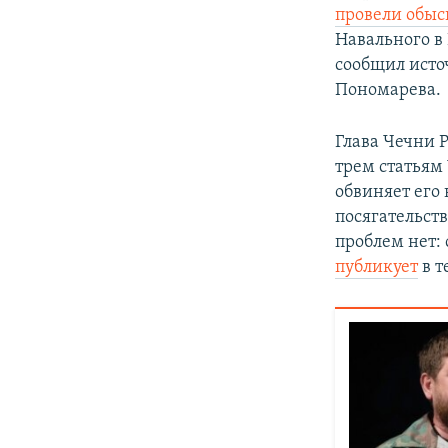
провели обыс
Навального в
сообщил исто
Пономарева.
Глава Чечни 
трем статьям
обвиняет его
посягательст
проблем нет:
публикует
в т