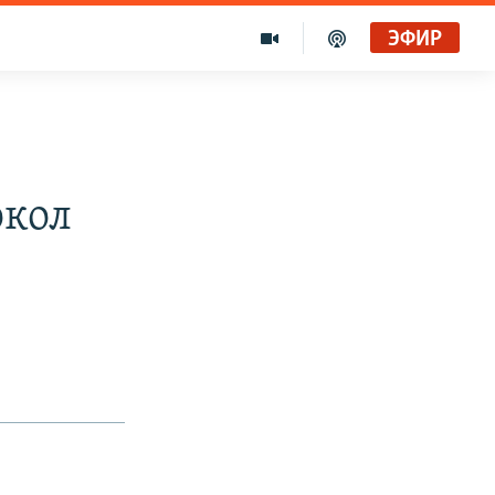
ЭФИР
окол