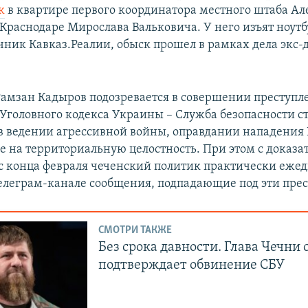
к
в квартире первого координатора местного штаба Ал
 Краснодаре Мирослава Вальковича. У него изъят ноутб
чник Кавказ.Реалии, обыск прошел в рамках дела экс-
Рамзан Кадыров подозревается в совершении преступле
 Уголовного кодекса Украины – Служба безопасности с
 в ведении агрессивной войны, оправдании нападения 
ве на территориальную целостность. При этом с доказа
 с конца февраля чеченский политик практически еже
елеграм-канале сообщения, подпадающие под эти прес
СМОТРИ ТАКЖЕ
Без срока давности. Глава Чечни 
подтверждает обвинение СБУ