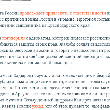
га России
продолжают привлекать к ответственности
а
с критикой войны России в Украине. Протокол состав
ношении священника из Краснодарского края.
а
поговорило
с адвокатом, который помогает российс
биваться защиты своих прав. Жалобы солдат свидетель
дских ресурсов в армии и говорят о неспособности р
печить участников "специальной военной операции" 
вольствием и социальной помощью.
Рамзан Кадыров поручил лишать малоимущих и безра
ублики полагающихся им льгот, если те не готовы слу
ктурах. По заявлению председателя чеченского парлам
дова, в Аргуне согласились стать силовиками лишь тро
ных мужчин. Возмущенный цифрами Кадыров назвал з
. Кавказ.Реалии
узнал
, что об этом думают те, чьи фа