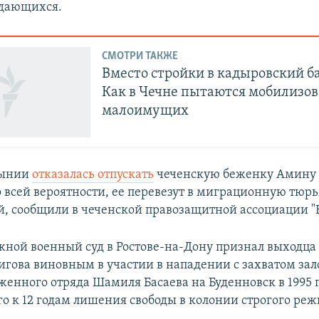
ждающихся.
СМОТРИ ТАКЖЕ
Вместо стройки в кадыровский б
Как в Чечне пытаются мобилизов
малоимущих
мынии
отказалась отпускать
чеченскую беженку Амину 
По всей вероятности, ее перевезут в миграционную тюр
й, сообщили в чеченской правозащитной ассоциации "
ой военный суд в Ростове-на-Дону признал выходца
игова виновным в участии в нападении с захватом за
женного отряда Шамиля Басаева на Буденновск в 1995 
го к 12 годам лишения свободы в колонии строгого ре