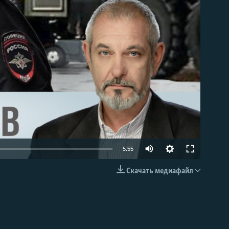
able
Auto
5:55
240p
Скачать медиафайл
EMBED
360p
480p
720p