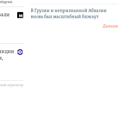
В Грузии и непризнанной Абхазии
вновь был масштабный блэкаут
Дальше