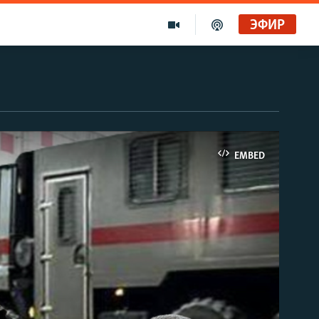
ЭФИР
Золотой запас Свободы. Голоса и темы XX века на архивных пленках. Дом поэта
Радио Свобода
Ищет виноватых?
EMBED
Радио Свобода Live