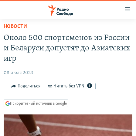
Ссылки
для
упрощенного
НОВОСТИ
ПРОГРАММЫ
доступа
Около 500 спортсменов из России
ПОДКАСТЫ
Вернуться
и Беларуси допустят до Азиатских
к
АВТОРСКИЕ ПРОЕКТЫ
игр
основному
ЦИТАТЫ СВОБОДЫ
содержанию
08 июля 2023
Вернутся
МНЕНИЯ
к
Поделиться
Читать без VPN
КУЛЬТУРА
главной
навигации
IDEL.РЕАЛИИ
Приоритетный источник в Google
Вернутся
КАВКАЗ.РЕАЛИИ
к
СЕВЕР.РЕАЛИИ
поиску
СИБИРЬ.РЕАЛИИ