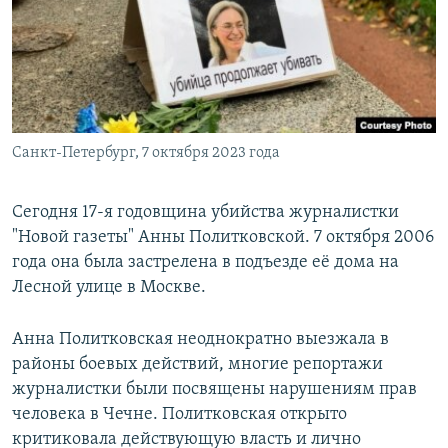
РАСПИСАНИЕ ВЕЩАНИЯ
ПОДПИШИТЕСЬ НА РАССЫЛКУ
СОЦИАЛЬНЫЕ СЕТИ
Санкт-Петербург, 7 октября 2023 года
Сегодня 17-я годовщина убийства журналистки
"Новой газеты" Анны Политковской. 7 октября 2006
Все сайты РСЕ/РС
года она была застрелена в подъезде её дома на
Лесной улице в Москве.
Анна Политковская неоднократно выезжала в
районы боевых действий, многие репортажи
журналистки были посвящены нарушениям прав
человека в Чечне. Политковская открыто
критиковала действующую власть и лично