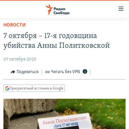
Ссылки
для
упрощенного
НОВОСТИ
ПРОГРАММЫ
доступа
7 октября – 17-я годовщина
ПОДКАСТЫ
Вернуться
убийства Анны Политковской
к
АВТОРСКИЕ ПРОЕКТЫ
основному
07 октября 2023
ЦИТАТЫ СВОБОДЫ
содержанию
Вернутся
МНЕНИЯ
Поделиться
Читать без VPN
к
КУЛЬТУРА
главной
Приоритетный источник в Google
навигации
IDEL.РЕАЛИИ
Вернутся
КАВКАЗ.РЕАЛИИ
к
СЕВЕР.РЕАЛИИ
поиску
СИБИРЬ.РЕАЛИИ