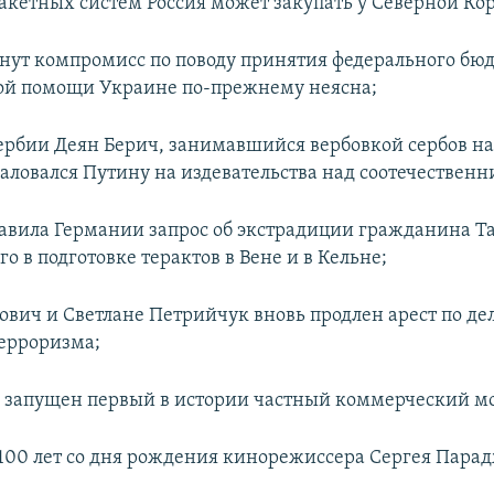
акетных систем Россия может закупать у Северной Ко
нут компромисс по поводу принятия федерального бюд
ой помощи Украине по-прежнему неясна;
рбии Деян Берич, занимавшийся вербовкой сербов на
аловался Путину на издевательства над соотечествен
авила Германии запрос об экстрадиции гражданина Т
о в подготовке терактов в Вене и в Кельне;
ович и Светлане Петрийчук вновь продлен арест по дел
ерроризма;
 запущен первый в истории частный коммерческий мо
100 лет со дня рождения кинорежиссера Сергея Пара