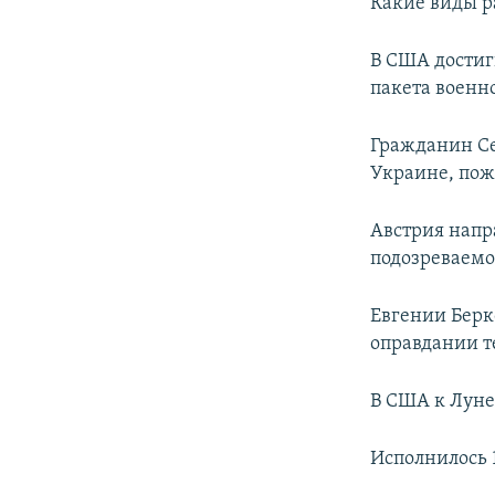
Какие виды р
В США достиг
пакета военн
Гражданин Се
Украине, пож
Австрия напр
подозреваемог
Евгении Берк
оправдании т
В США к Луне
Исполнилось 