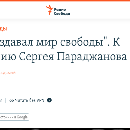
ОДЫ
здавал мир свободы". К
тию Сергея Параджанова
радский
ся
Читать без VPN
сточник в Google