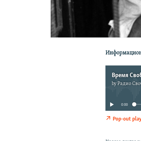
Информационн
Время Своб
by
Радио Сво
0:00
Pop-out pla