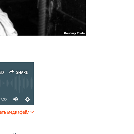
ED
SHARE
27:30
ать медиафайл
SHARE