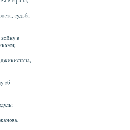
реи и Ирана;
жета, судьба
 войну в
никами;
аджикистана,
у об
дуль;
джанова.