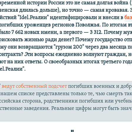
временной истории России это не самая долгая война (
енская длилась дольше), но точно — самая кровавая. 
ействий "Idel.Реалии" идентифицировали и внесли в
ба
 погибших уроженцев регионов Поволжья. По итогам вт
было 7 662 новых имени, а первого — 3 312. Почему м
рисковать жизнью ради денег? Почему государство отп
му они возвращаются "грузом 200" через два месяца п
онтракта?
Э
ти вопросы ежедневно волнуют граждан, н
ют на них ответы. О своеобразных итогах третьего год
el.Реалии".
"
ведут собственный подсчет
погибших военных и добр
 нашем списке представлены только те, чью смерть та
ссийская сторона, родственники погибших или учебн
ственные заведения. Реальные цифры могут быть зна