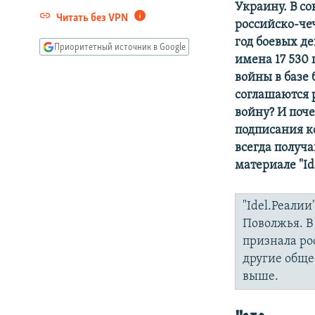
Украину. В со
Читать без VPN
российско-чеч
год боевых д
Приоритетный источник в Google
имена 17 530
войны в базе 
соглашаются 
войну? И поче
подписания к
всегда получа
материале "Id
"Idel.Реалии
Поволжья. В
признала ро
другие обще
выше.