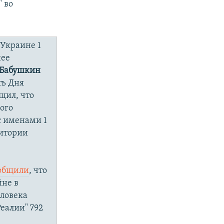
 во
 Украине 1
нее
 Бабушкин
ть Дня
щил, что
ого
с именами 1
ритории
общили
, что
йне в
еловека
Реалии" 792