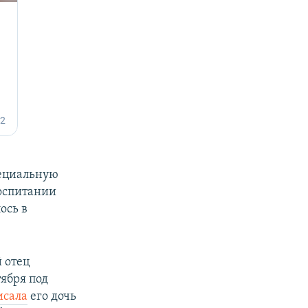
пециальную
воспитании
ось в
 отец
тября под
исала
его дочь