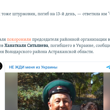
 тоже штурмовик, погиб на 13-й день, — ответила им "
аля
похоронили
председателя районной организации в
ов
Ханаткали Ситалиева
, погибшего в Украине, сообщ
я Володарского района Астраханской области.