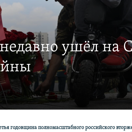
о недавно ушёл на
войны
етья годовщина полномасштабного российского вторж