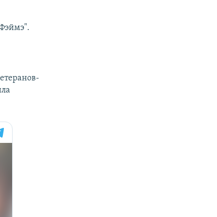
Фэймэ".
етеранов-
ила