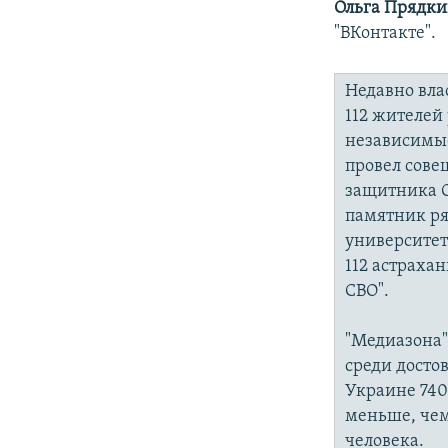
Ольга Прядки
"ВКонтакте".
Недавно вла
112 жителей
независимые
провел сове
защитника О
памятник ря
университет
112 астраха
СВО".
"Медиазона"
среди досто
Украине 740
меньше, чем
человека.