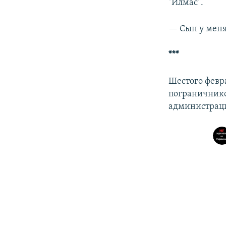
"Илмас".
— Сын у меня
***
Шестого февр
пограничник
администраци