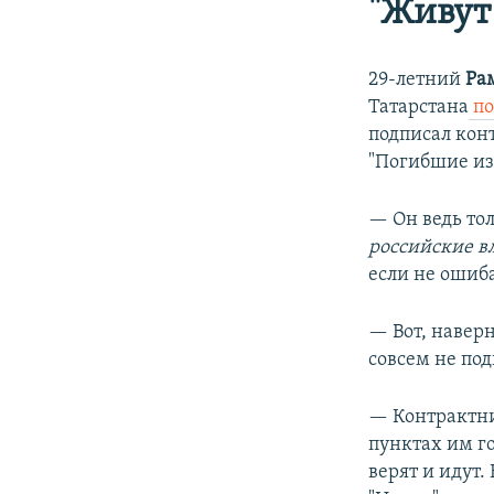
"Живут
29-летний
Ра
Татарстана
по
подписал кон
"Погибшие из 
— Он ведь тол
российские в
если не ошиб
— Вот, наверн
совсем не под
— Контрактни
пунктах им го
верят и идут.