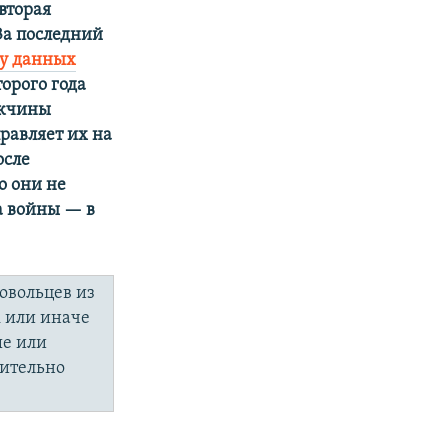
вторая
За последний
зу данных
орого года
ужчины
равляет их на
осле
о они не
а войны — в
овольцев из
к или иначе
ые или
чительно