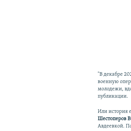
"В декабре 2
военную опер
молодежи, вд
публикации.
Или история е
Шестоперов В
Авдеевкой. П