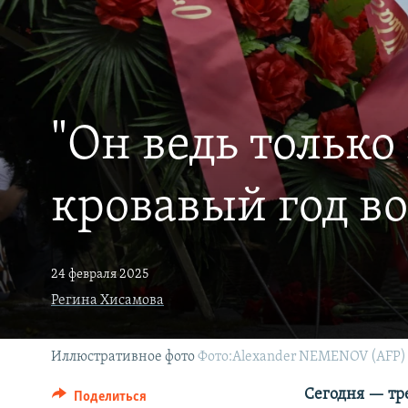
РАСПИСАНИЕ ВЕЩАНИЯ
ПОДПИШИТЕСЬ НА РАССЫЛКУ
"Он ведь тольк
кровавый год 
24 февраля 2025
Регина Хисамова
Иллюстративное фото
Фото:Alexander NEMENOV (AFP)
Сегодня — тр
Поделиться