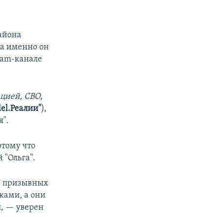
айона
гда именно он
ram-канале
ацией, СВО
,
del.Реалии"
),
я".
отому что
 "Ольга".
а призывных
ками, а они
л, — уверен