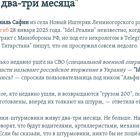
 два-три месяца"
миль Сафин
из села Новый Иштеряк Лениногорского р
гиб
28 января 2025 года. "Idel.Реалии" неизвестно, ко
тракт с Минобороны РФ, но под его некрологом в Teleg
Татарстана" пишут, что он прослужил совсем недолго.
ько недавно ушёл на СВО (
специальной военной опер
ласти называют российское вторжение в Украину
—
"I
аюсь? — спросила пользовательница под ником "Альфи
ое, кто недавно ушли, и возвращаются "грузом 200", п
готовлены, вперёд их толкают на штурм, — ответила ей
ки-штурмовики живут два-три месяца. Не больше. Н
ворят, что будут водителями, артиллеристами, механи
 Если бы сказали, что в штурмовики, никто бы не пошё