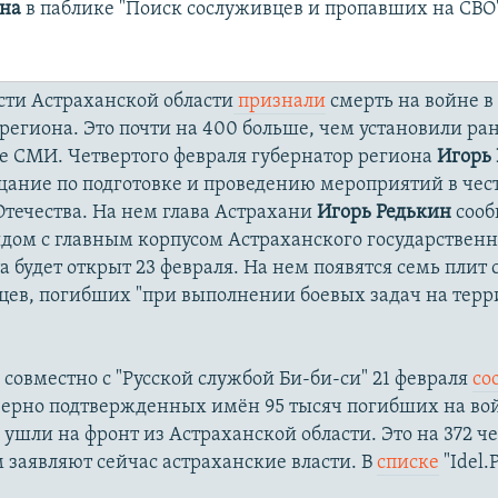
на
в паблике "Поиск сослуживцев и пропавших на СВО"
сти Астраханской области
признали
смерть на войне в
 региона. Это почти на 400 больше, чем установили ра
 СМИ. Четвертого февраля губернатор региона
Игорь
щание по подготовке и проведению мероприятий в чес
течества. На нем глава Астрахани
Игорь Редькин
сооб
дом с главным корпусом Астраханского государственн
а будет открыт 23 февраля. На нем появятся семь плит 
нцев, погибших "при выполнении боевых задач на тер
 совместно с "Русской службой Би-би-си" 21 февраля
со
верно подтвержденных имён 95 тысяч погибших на во
 ушли на фронт из Астраханской области. Это на 372 ч
 заявляют сейчас астраханские власти. В
списке
"Idel.