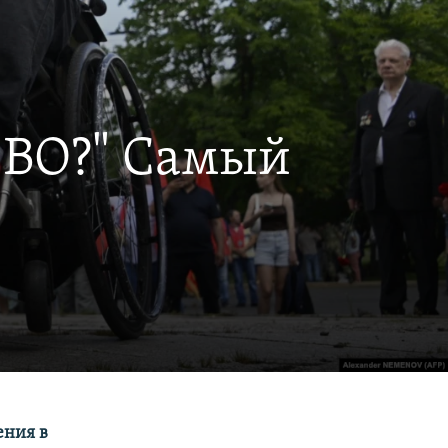
 СВО?" Самый
ения в