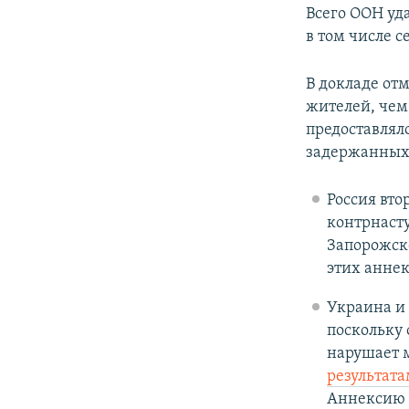
Всего ООН уд
в том числе с
В докладе от
жителей, чем
предоставлял
задержанных
Россия вто
контрнасту
Запорожск
этих аннек
Украина и
поскольку 
нарушает 
результата
Аннексию н