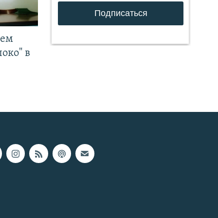
чем
око" в