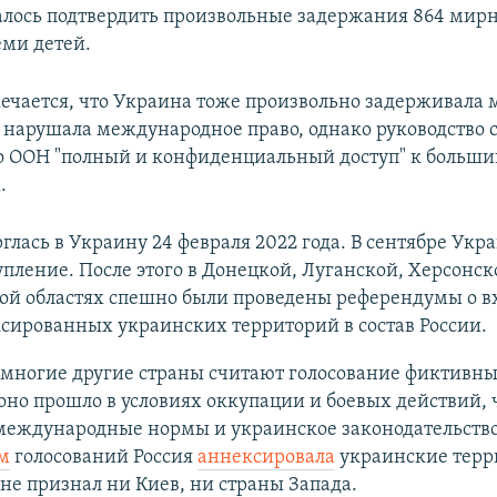
алось подтвердить произвольные задержания 864 мир
еми детей.
мечается, что Украина тоже произвольно задерживала
 нарушала международное право, однако руководство 
о ООН "полный и конфиденциальный доступ" к больши
.
рглась в Украину 24 февраля 2022 года. В сентябре Укр
пление. После этого в Донецкой, Луганской, Херсонск
ой областях спешно были проведены референдумы о 
сированных украинских территорий в состав России.
 многие другие страны считают голосование фиктивн
оно прошло в условиях оккупации и боевых действий, 
международные нормы и украинское законодательство
м
голосований Россия
аннексировала
украинские терр
е признал ни Киев, ни страны Запада.