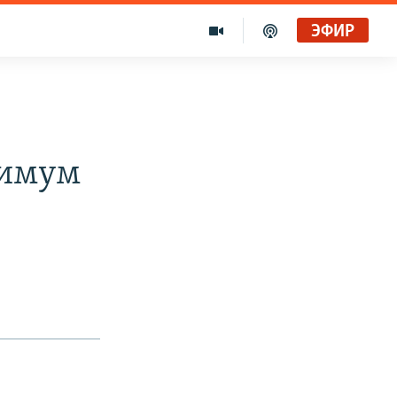
ЭФИР
нимум