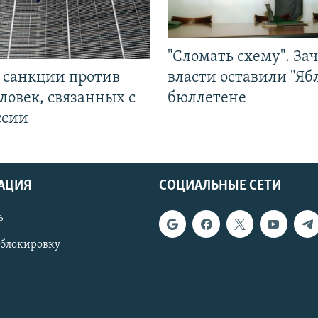
"Сломать схему". За
л санкции против
власти оставили "Ябл
ловек, связанных с
бюллетене
ссии
АЦИЯ
СОЦИАЛЬНЫЕ СЕТИ
ь
 блокировку