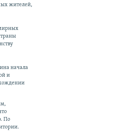
ных жителей,
 мирных
страны
нству
аина начала
ой и
вхождении
ым,
что
. По
итории.