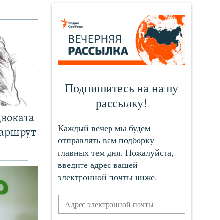
двоката
маршрут