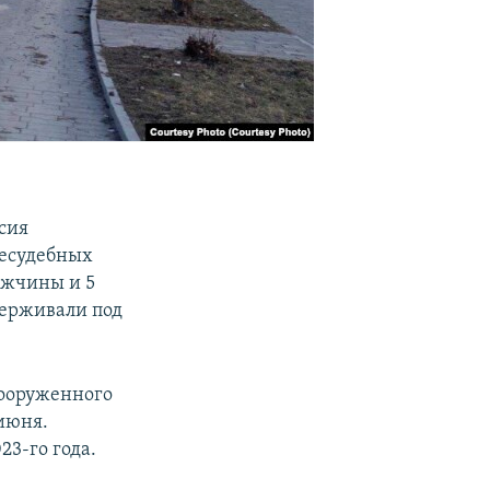
сия
несудебных
ужчины и 5
держивали под
вооруженного
июня.
23-го года.