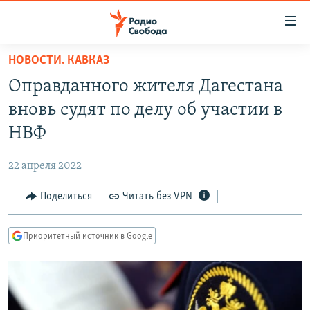
Ссылки
для
упрощенного
НОВОСТИ. КАВКАЗ
ПРОГРАММЫ
доступа
Оправданного жителя Дагестана
ПОДКАСТЫ
Вернуться
вновь судят по делу об участии в
к
АВТОРСКИЕ ПРОЕКТЫ
НВФ
основному
ЦИТАТЫ СВОБОДЫ
содержанию
22 апреля 2022
Вернутся
МНЕНИЯ
к
Поделиться
Читать без VPN
КУЛЬТУРА
главной
навигации
IDEL.РЕАЛИИ
Приоритетный источник в Google
Вернутся
КАВКАЗ.РЕАЛИИ
к
СЕВЕР.РЕАЛИИ
поиску
СИБИРЬ.РЕАЛИИ