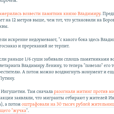
впрочем.
амерились возвести памятник князю Владимиру
. Пред
дет на 12 метров выше, чем тот, что установили на Бор
квы.
ли искренне недоумевают, "с какого бока здесь Влади
 госзаказ и пререканий не терпит.
если раньше 1/6 суши забивали сплошь памятниками 
етариата Владимиру Ленину, то теперь "повезло" его т
естителю. А потом можно воздвигнуть монумент и ещ
Путину.
в Ингушетии. Там сначала
разогнали митинг против м
акции заявляли, что мигранты отбирают у жителей И
), а потом
оштрафовали на 30 тысяч рублей жительниц
щего "жучка
".