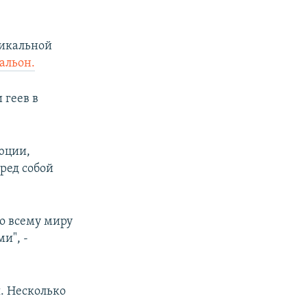
икальной
альон.
 геев в
юции,
ред собой
о всему миру
и", -
я. Несколько