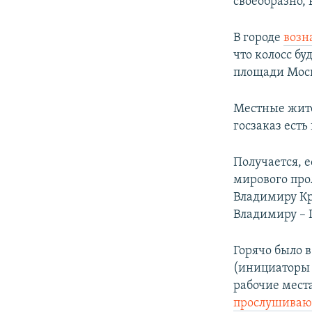
своеобразно, 
В городе
возн
что колосс бу
площади Мос
Местные жите
госзаказ есть
Получается, 
мирового прол
Владимиру Кр
Владимиру – 
Горячо было 
(инициаторы 
рабочие места
прослушиваю