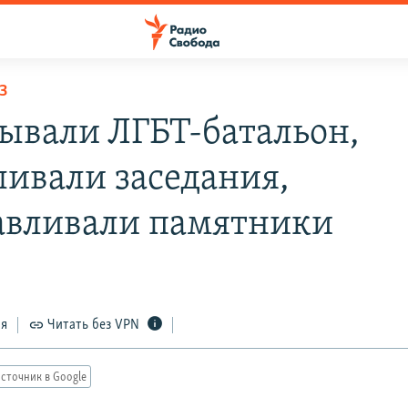
З
ывали ЛГБТ-батальон,
ливали заседания,
авливали памятники
ся
Читать без VPN
сточник в Google