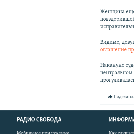
Женщина еще 
повздорившей
исправительн
Видимо, деву
оглашение пр
Накануне суд
центральном 
прогуливалась
Поделить
РАДИО СВОБОДА
ИНФОРМ
Мобильное приложение
Как слушат