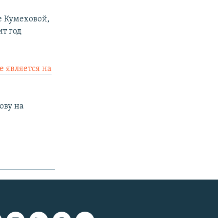
е Кумеховой,
т год
е является на
ову на