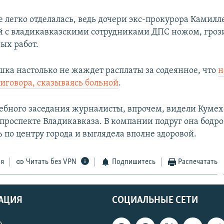
легко отделалась, ведь дочери экс-прокурора Камилл
 с владикавказскими сотрудниками ДПС ножом, грози
ых работ.
шка настолько не жаждет расплаты за содеянное, что
н
иговора, сказываясь больной
.
ебного заседания журналисты, впрочем, видели Кумех
проспекте Владикавказа. В компании подруг она бодро
 по центру города и выглядела вполне здоровой.
ся
Читать без VPN
Подпишитесь
Распечатать
АЦИЯ
СОЦИАЛЬНЫЕ СЕТИ
ь