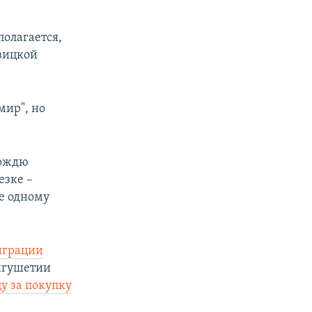
полагается,
овицкой
мир", но
вождю
езке –
е одному
играции
нгушетии
у за покупку