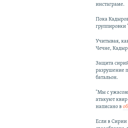
инстаграме.
Пока Кадыров
группировки 
Учитывая, ка
Чечне, Кадыро
Защита сирий
разрушение п
батальон.
"Мы с ужасом
атакуют квир
написано в
о
Если в Сирии 