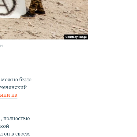
он
ь можно было
 чеченский
тыни на
, полностью
ской
л он в своем