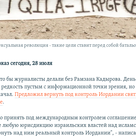
ксуальная революция - такие цели ставит перед собой баталь
каз сегодня, 28 июля
что бы журналисты делали без Рамзана Кадырова. Ден
а редкость пустым с информационной точки зрения, но
качал.
Предложил вернуть под контроль Иордании свя
е
.
мо принять под международным контролем соглашение
 любую юрисдикцию израильских властей над ислам
рнуть над ним реальный контроль Иордании", - написа