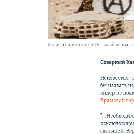
Защита сирийского ЛГБТ-сообщества, се
Северный Кав
Неизвестно, 
бы назвать н
лидер не под
Храмовой гор
"...Необходи
исключающее
святыней. Ве