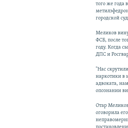
того же года 
метилэфедрон
городской суд
Меликов вину
ФСБ, после то
году. Когда с
ДПС и Росгва
"Нас скрутил
наркотики в 
адвоката, нам
опознании вид
Отар Меликов
оговорила его
неправомерны
постановления