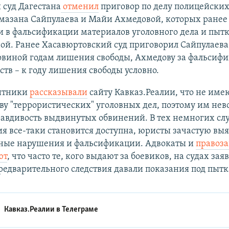
 суд Дагестана
отменил
приговор по делу полицейски
амазана Сайпулаева и Майи Ахмедовой, которых ранее
 в фальсификации материалов уголовного дела и пыт
й. Ранее Хасавюртовский суд приговорил Сайпулаева
ловиной годам лишения свободы, Ахмедову за фальсиф
ств – к году лишения свободы условно.
итники
рассказывали
сайту Кавказ.Реалии, что не имею
ву "террористических" уголовных дел, поэтому им не
авдивость выдвинутых обвинений. В тех немногих слу
 все-таки становится доступна, юристы зачастую вы
ные нарушения и фальсификации. Адвокаты и
правоз
ют
, что часто те, кого выдают за боевиков, на судах зая
редварительного следствия давали показания под пыт
Кавказ.Реалии в
Телеграме