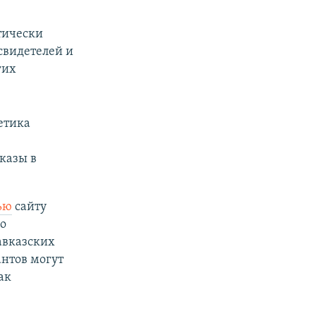
тически
свидетелей и
гих
етика
казы в
ью
сайту
во
авказских
антов могут
ак