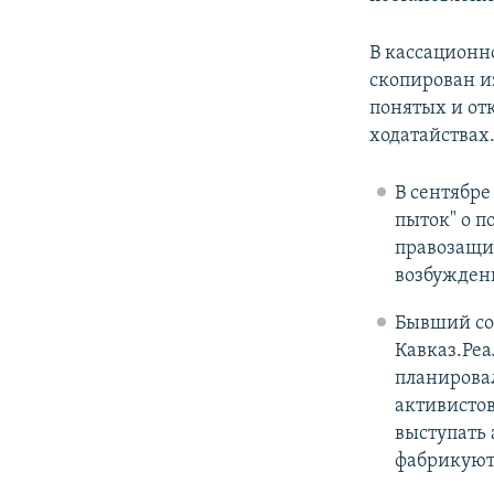
В кассационн
скопирован и
понятых и от
ходатайствах
В сентябре
пыток" о 
правозащит
возбужден
Бывший со
Кавказ.Реа
планировал
активистов
выступать 
фабрикуютс