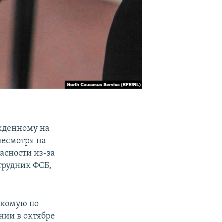
ужденному на
несмотря на
асности из-за
трудник ФСБ,
накомую по
нии в октябре