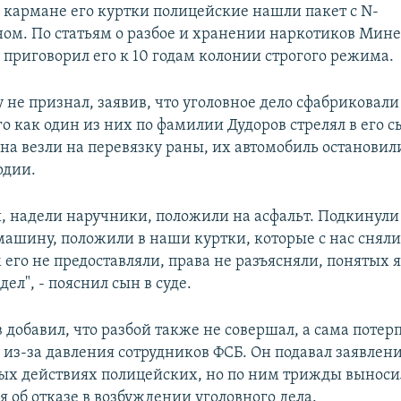
в кармане его куртки полицейские нашли пакет с N-
ом. По статьям о разбое и хранении наркотиков Мин
 приговорил его к 10 годам колонии строгого режима.
 не признал, заявив, что уголовное дело сфабриковал
го как один из них по фамилии Дудоров стрелял в его с
ына везли на перевязку раны, их автомобиль останови
рдии.
и, надели наручники, положили на асфальт. Подкинули
машину, положили в наши куртки, которые с нас снял
 его не предоставляли, права не разъясняли, понятых я
ел", - пояснил сын в суде.
 добавил, что разбой также не совершал, а сама поте
 из-за давления сотрудников ФСБ. Он подавал заявлени
х действиях полицейских, но по ним трижды выноси
 об отказе в возбуждении уголовного дела.