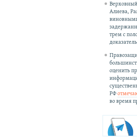
Верховный
Алиева, Р
виновными
задержанно
трем с по
доказатель
Правозащ
большинст
оценить пр
информация
существен
РФ
отмеча
во время п