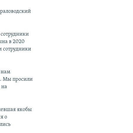
ераловодский
и сотрудники
ына в 2020
ли сотрудники
 нам
и. Мы просили
 на
рпевшая якобы
я о
лись