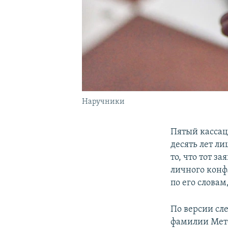
Наручники
Пятый кассац
десять лет л
то, что тот з
личного конф
по его словам,
По версии сле
фамилии Мето