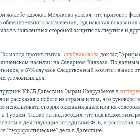
ой жалобе адвокат Меликова указал, что приговор фак
з обвинительного заключения, суд исказил показания 
казал в заявленных стороной защиты экспертизе и дру
.
 "Команда против пыток"
опубликовала
доклад "Арифм
полицейском насилии на Северном Кавказе. По данным
ников, в 87% случаев Следственный комитет вынес от
ии уголовных дел.
трудник УФСБ Дагестана Эмран Наврузбеков в
интерв
лии рассказал о побеге из страны и том, что руководст
о использовать его для оказания давления на северок
 в Турции. Также он подтвердил, что под видом эмигр
агенты и действующие сотрудники ФСБ, и рассказал, к
я "террористические" дела в Дагестане.