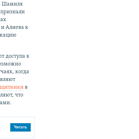
х Шамиля
 признали
ках
 и Алиева к
икацию
т доступа к
возможно
чаях, когда
являют
ащитники
в
вляют, что
ками.
Читать