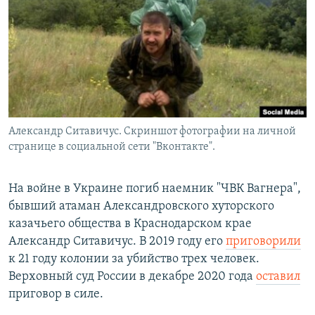
РАСПИСАНИЕ ВЕЩАНИЯ
ПОДПИШИТЕСЬ НА РАССЫЛКУ
СОЦИАЛЬНЫЕ СЕТИ
Александр Ситавичус. Скриншот фотографии на личной
странице в социальной сети "Вконтакте".
Все сайты РСЕ/РС
На войне в Украине погиб наемник "ЧВК Вагнера",
бывший атаман Александровского хуторского
казачьего общества в Краснодарском крае
Александр Ситавичус. В 2019 году его
приговорили
к 21 году колонии за убийство трех человек.
Верховный суд России в декабре 2020 года
оставил
приговор в силе.