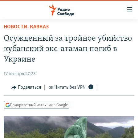
Ссылки
для
упрощенного
НОВОСТИ. КАВКАЗ
ПРОГРАММЫ
доступа
Осужденный за тройное убийство
ПОДКАСТЫ
Вернуться
кубанский экс-атаман погиб в
к
АВТОРСКИЕ ПРОЕКТЫ
Украине
основному
ЦИТАТЫ СВОБОДЫ
содержанию
17 января 2023
Вернутся
МНЕНИЯ
к
Поделиться
Читать без VPN
КУЛЬТУРА
главной
навигации
IDEL.РЕАЛИИ
Приоритетный источник в Google
Вернутся
КАВКАЗ.РЕАЛИИ
к
СЕВЕР.РЕАЛИИ
поиску
СИБИРЬ.РЕАЛИИ