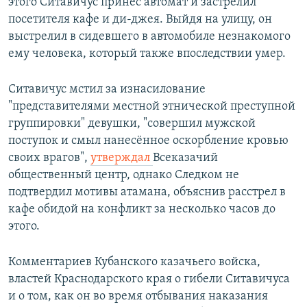
этого Ситавичус принес автомат и застрелил
посетителя кафе и ди-джея. Выйдя на улицу, он
выстрелил в сидевшего в автомобиле незнакомого
ему человека, который также впоследствии умер.
Ситавичус мстил за изнасилование
"представителями местной этнической преступной
группировки" девушки, "совершил мужской
поступок и смыл нанесённое оскорбление кровью
своих врагов",
утверждал
Всеказачий
общественный центр, однако Следком не
подтвердил мотивы атамана, объяснив расстрел в
кафе обидой на конфликт за несколько часов до
этого.
Комментариев Кубанского казачьего войска,
властей Краснодарского края о гибели Ситавичуса
и о том, как он во время отбывания наказания