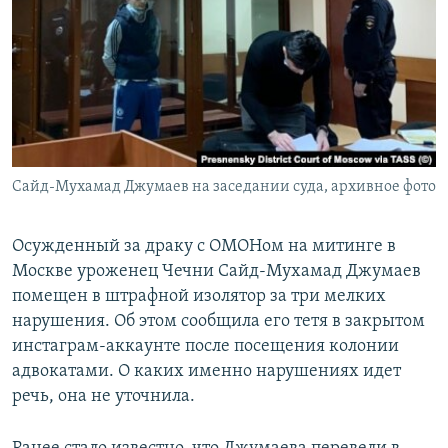
РАСПИСАНИЕ ВЕЩАНИЯ
ПОДПИШИТЕСЬ НА РАССЫЛКУ
СОЦИАЛЬНЫЕ СЕТИ
Сайд-Мухамад Джумаев на заседании суда, архивное фото
Все сайты РСЕ/РС
Осужденный за драку с ОМОНом на митинге в
Москве уроженец Чечни Сайд-Мухамад Джумаев
помещен в штрафной изолятор за три мелких
нарушения. Об этом сообщила его тетя в закрытом
инстаграм-аккаунте после посещения колонии
адвокатами. О каких именно нарушениях идет
речь, она не уточнила.