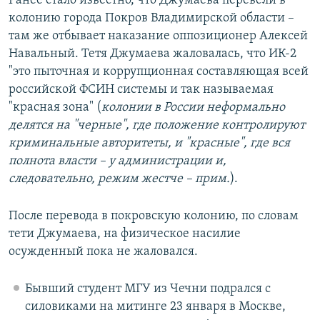
Ранее стало известно, что Джумаева перевели в
колонию города Покров Владимирской области –
там же отбывает наказание оппозиционер Алексей
Навальный. Тетя Джумаева жаловалась, что ИК-2
"это пыточная и коррупционная составляющая всей
российской ФСИН системы и так называемая
"красная зона" (
колонии в России неформально
делятся на "черные", где положение контролируют
криминальные авторитеты, и "красные", где вся
полнота власти – у администрации и,
следовательно, режим жестче – прим.
).
После перевода в покровскую колонию, по словам
тети Джумаева, на физическое насилие
осужденный пока не жаловался.
Бывший студент МГУ из Чечни подрался с
силовиками на митинге 23 января в Москве,