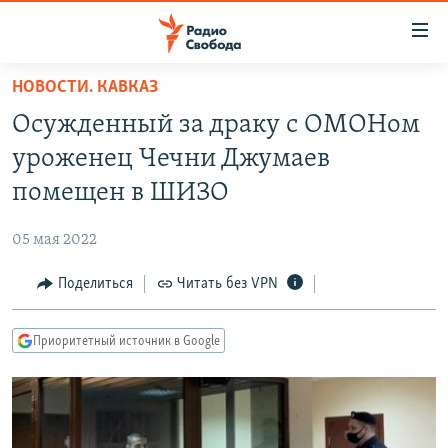
Ссылки
для
упрощенного
НОВОСТИ. КАВКАЗ
ПРОГРАММЫ
доступа
Осужденный за драку с ОМОНом
ПОДКАСТЫ
Вернуться
уроженец Чечни Джумаев
к
АВТОРСКИЕ ПРОЕКТЫ
помещен в ШИЗО
основному
ЦИТАТЫ СВОБОДЫ
содержанию
05 мая 2022
Вернутся
МНЕНИЯ
к
Поделиться
Читать без VPN
КУЛЬТУРА
главной
навигации
IDEL.РЕАЛИИ
Приоритетный источник в Google
Вернутся
КАВКАЗ.РЕАЛИИ
к
СЕВЕР.РЕАЛИИ
поиску
СИБИРЬ.РЕАЛИИ