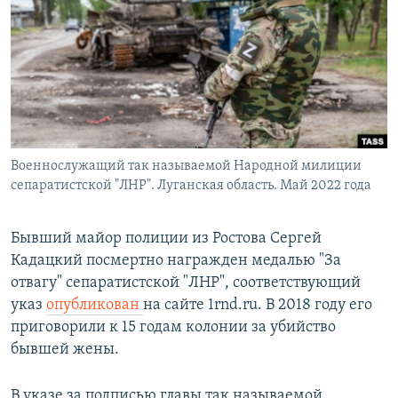
РАСПИСАНИЕ ВЕЩАНИЯ
ПОДПИШИТЕСЬ НА РАССЫЛКУ
СОЦИАЛЬНЫЕ СЕТИ
Военнослужащий так называемой Народной милиции
сепаратистской "ЛНР". Луганская область. Май 2022 года
Все сайты РСЕ/РС
Бывший майор полиции из Ростова Сергей
Кадацкий посмертно награжден медалью "За
отвагу" сепаратистской "ЛНР", соответствующий
указ
опубликован
на сайте 1rnd.ru. В 2018 году его
приговорили к 15 годам колонии за убийство
бывшей жены.
В указе за подписью главы так называемой