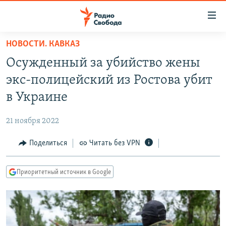
Ссылки
для
упрощенного
НОВОСТИ. КАВКАЗ
ПРОГРАММЫ
доступа
Осужденный за убийство жены
ПОДКАСТЫ
Вернуться
экс-полицейский из Ростова убит
к
АВТОРСКИЕ ПРОЕКТЫ
в Украине
основному
ЦИТАТЫ СВОБОДЫ
содержанию
21 ноября 2022
Вернутся
МНЕНИЯ
к
Поделиться
Читать без VPN
КУЛЬТУРА
главной
навигации
IDEL.РЕАЛИИ
Приоритетный источник в Google
Вернутся
КАВКАЗ.РЕАЛИИ
к
СЕВЕР.РЕАЛИИ
поиску
СИБИРЬ.РЕАЛИИ