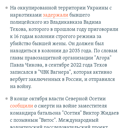
На оккупированной территории Украины с
наркотиками
задержали
бывшего
полицейского из Владикавказа Вадима
Техова, которого в прошлом году приговорили
к 16 годам колонии строгого режима за
убийство бывшей жены. Он должен был
находиться в колонии до 2035 года. По словам
главы правозащитной организации "Агора"
Павла Чикова, в сентябре 2022 года Техов
записался в "ЧВК Вагнера", которая активно
вербует заключенных в России, и отправился
на войну.
В конце октября власти Северной Осетии
сообщили
о смерти на войне заместителя
командира батальона "Осетия" Виктор Жидаев
с позывным "Витос". Международный
волонтерский расследовательский проект