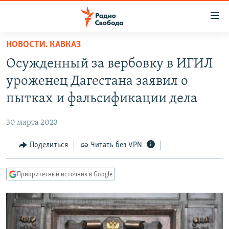
Ссылки
для
упрощенного
НОВОСТИ. КАВКАЗ
ПРОГРАММЫ
доступа
Осужденный за вербовку в ИГИЛ
ПОДКАСТЫ
Вернуться
уроженец Дагестана заявил о
к
АВТОРСКИЕ ПРОЕКТЫ
пытках и фальсификации дела
основному
ЦИТАТЫ СВОБОДЫ
содержанию
30 марта 2023
Вернутся
МНЕНИЯ
к
Поделиться
Читать без VPN
КУЛЬТУРА
главной
навигации
IDEL.РЕАЛИИ
Приоритетный источник в Google
Вернутся
КАВКАЗ.РЕАЛИИ
к
СЕВЕР.РЕАЛИИ
поиску
СИБИРЬ.РЕАЛИИ