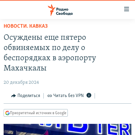
Ссылки
для
упрощенного
НОВОСТИ. КАВКАЗ
ПРОГРАММЫ
доступа
Осуждены еще пятеро
ПОДКАСТЫ
Вернуться
обвиняемых по делу о
к
АВТОРСКИЕ ПРОЕКТЫ
беспорядках в аэропорту
основному
ЦИТАТЫ СВОБОДЫ
содержанию
Махачкалы
Вернутся
МНЕНИЯ
к
20 декабря 2024
КУЛЬТУРА
главной
Поделиться
Читать без VPN
навигации
IDEL.РЕАЛИИ
Вернутся
КАВКАЗ.РЕАЛИИ
к
Приоритетный источник в Google
СЕВЕР.РЕАЛИИ
поиску
СИБИРЬ.РЕАЛИИ