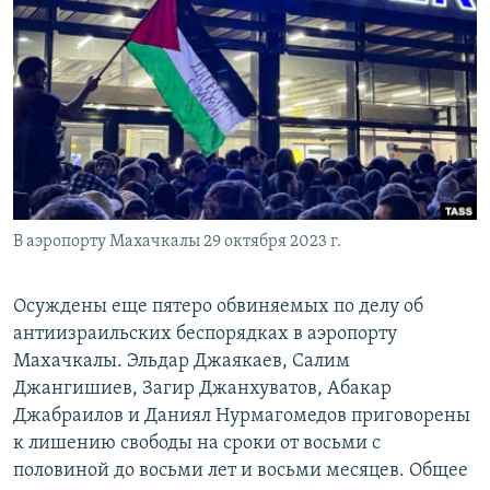
РАСПИСАНИЕ ВЕЩАНИЯ
ПОДПИШИТЕСЬ НА РАССЫЛКУ
СОЦИАЛЬНЫЕ СЕТИ
В аэропорту Махачкалы 29 октября 2023 г.
Все сайты РСЕ/РС
Осуждены еще пятеро обвиняемых по делу об
антиизраильских беспорядках в аэропорту
Махачкалы. Эльдар Джаякаев, Салим
Джангишиев, Загир Джанхуватов, Абакар
Джабраилов и Даниял Нурмагомедов приговорены
к лишению свободы на сроки от восьми с
половиной до восьми лет и восьми месяцев. Общее