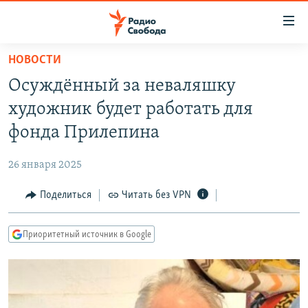
Ссылки
для
упрощенного
НОВОСТИ
ПРОГРАММЫ
доступа
Осуждённый за неваляшку
ПОДКАСТЫ
Вернуться
художник будет работать для
к
АВТОРСКИЕ ПРОЕКТЫ
фонда Прилепина
основному
ЦИТАТЫ СВОБОДЫ
содержанию
26 января 2025
Вернутся
МНЕНИЯ
к
Поделиться
Читать без VPN
КУЛЬТУРА
главной
навигации
IDEL.РЕАЛИИ
Приоритетный источник в Google
Вернутся
КАВКАЗ.РЕАЛИИ
к
СЕВЕР.РЕАЛИИ
поиску
СИБИРЬ.РЕАЛИИ