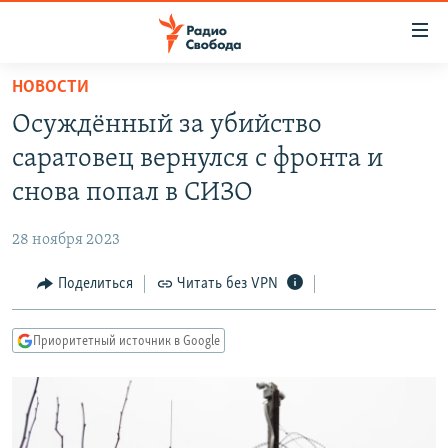
Ссылки
для
упрощенного
НОВОСТИ
ПРОГРАММЫ
доступа
Осуждённый за убийство
ПОДКАСТЫ
Вернуться
саратовец вернулся с фронта и
к
АВТОРСКИЕ ПРОЕКТЫ
снова попал в СИЗО
основному
ЦИТАТЫ СВОБОДЫ
содержанию
28 ноября 2023
Вернутся
МНЕНИЯ
к
Поделиться
Читать без VPN
КУЛЬТУРА
главной
навигации
IDEL.РЕАЛИИ
Приоритетный источник в Google
Вернутся
КАВКАЗ.РЕАЛИИ
к
СЕВЕР.РЕАЛИИ
поиску
СИБИРЬ.РЕАЛИИ