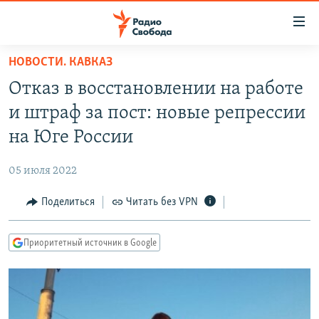
Ссылки
для
упрощенного
НОВОСТИ. КАВКАЗ
ПРОГРАММЫ
доступа
Отказ в восстановлении на работе
ПОДКАСТЫ
Вернуться
и штраф за пост: новые репрессии
к
АВТОРСКИЕ ПРОЕКТЫ
на Юге России
основному
ЦИТАТЫ СВОБОДЫ
содержанию
05 июля 2022
Вернутся
МНЕНИЯ
к
Поделиться
Читать без VPN
КУЛЬТУРА
главной
навигации
IDEL.РЕАЛИИ
Приоритетный источник в Google
Вернутся
КАВКАЗ.РЕАЛИИ
к
СЕВЕР.РЕАЛИИ
поиску
СИБИРЬ.РЕАЛИИ