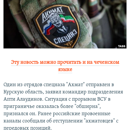
РАСПИСАНИЕ ВЕЩАНИЯ
ПОДПИШИТЕСЬ НА РАССЫЛКУ
СОЦИАЛЬНЫЕ СЕТИ
Эту новость можно прочитать и на чеченском
языке
Все сайты РСЕ/РС
Один из отрядов спецназа "Ахмат" отправлен в
Курскую область, заявил командир подразделения
Апти Алаудинов. Ситуация с прорывом ВСУ в
приграничье оказалась более "обширна",
признался он. Ранее российские провоенные
каналы сообщали об отступлении "ахматовцев" с
передовых позиций.