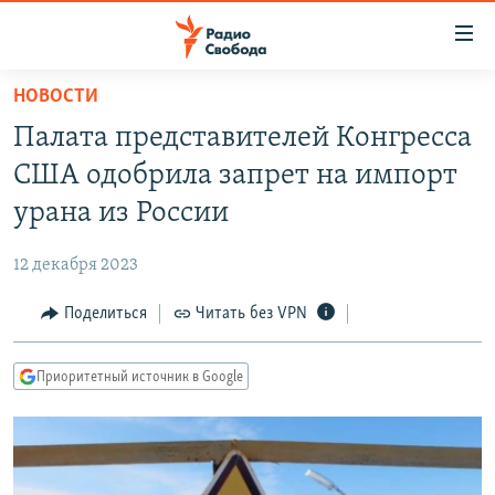
Ссылки
для
упрощенного
НОВОСТИ
ПРОГРАММЫ
доступа
Палата представителей Конгресса
ПОДКАСТЫ
Вернуться
США одобрила запрет на импорт
к
АВТОРСКИЕ ПРОЕКТЫ
урана из России
основному
ЦИТАТЫ СВОБОДЫ
содержанию
12 декабря 2023
Вернутся
МНЕНИЯ
к
Поделиться
Читать без VPN
КУЛЬТУРА
главной
навигации
IDEL.РЕАЛИИ
Приоритетный источник в Google
Вернутся
КАВКАЗ.РЕАЛИИ
к
СЕВЕР.РЕАЛИИ
поиску
СИБИРЬ.РЕАЛИИ