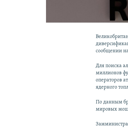
Великобритан
диверсификаци
сообщении на
Для поиска а
миллионов фу
операторов а
ядерного топл
По данным бр
мировых мощн
Замминистра 