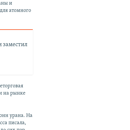
аны и
 для атомного
и заместил
еторговая
и на рынке
онн урана. На
сса писала,