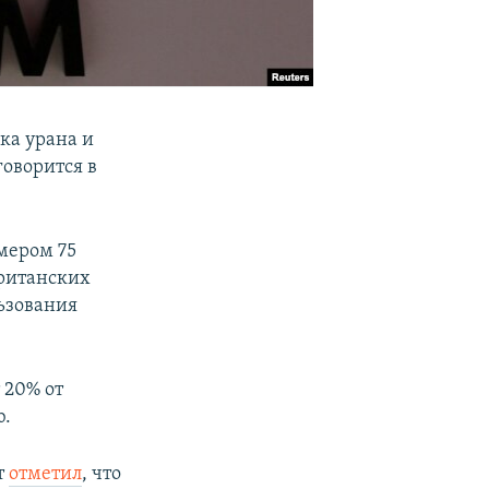
ка урана и
говорится в
мером 75
британских
ьзования
 20% от
ю.
т
отметил
, что