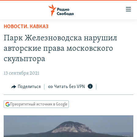
Ссылки
для
упрощенного
НОВОСТИ. КАВКАЗ
ПРОГРАММЫ
доступа
Парк Железноводска нарушил
ПОДКАСТЫ
Вернуться
авторские права московского
к
АВТОРСКИЕ ПРОЕКТЫ
скульптора
основному
ЦИТАТЫ СВОБОДЫ
содержанию
13 сентября 2021
Вернутся
МНЕНИЯ
к
Поделиться
Читать без VPN
КУЛЬТУРА
главной
навигации
IDEL.РЕАЛИИ
Приоритетный источник в Google
Вернутся
КАВКАЗ.РЕАЛИИ
к
СЕВЕР.РЕАЛИИ
поиску
СИБИРЬ.РЕАЛИИ