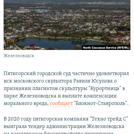
РАСПИСАНИЕ ВЕЩАНИЯ
ПОДПИШИТЕСЬ НА РАССЫЛКУ
СОЦИАЛЬНЫЕ СЕТИ
Железноводск
Все сайты РСЕ/РС
Пятигорский городской суд частично удовлетворил
иск московского скульптора Равиля Юсупова о
признании плагиатом скульптуры "Курортница" в
парке Железноводска и выплате компенсации
морального вреда,
сообщает
"Блокнот-Ставрополь".
В 2020 году пятигорская компания "Техно трейд С"
выиграла тендер администрации Железноводска