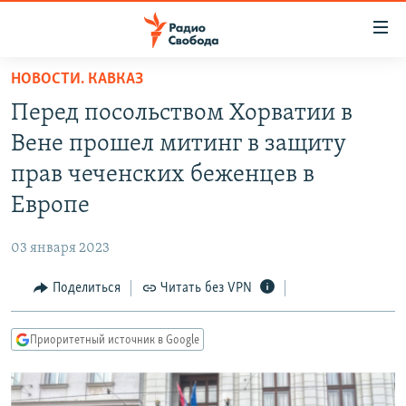
Ссылки
для
упрощенного
НОВОСТИ. КАВКАЗ
ПРОГРАММЫ
доступа
Перед посольством Хорватии в
ПОДКАСТЫ
Вернуться
Вене прошел митинг в защиту
к
АВТОРСКИЕ ПРОЕКТЫ
прав чеченских беженцев в
основному
ЦИТАТЫ СВОБОДЫ
содержанию
Европе
Вернутся
МНЕНИЯ
к
03 января 2023
КУЛЬТУРА
главной
Поделиться
Читать без VPN
навигации
IDEL.РЕАЛИИ
Вернутся
КАВКАЗ.РЕАЛИИ
к
Приоритетный источник в Google
СЕВЕР.РЕАЛИИ
поиску
СИБИРЬ.РЕАЛИИ