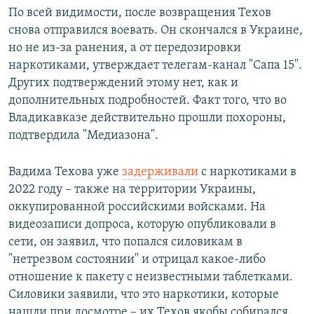
По всей видимости, после возвращения Техов
снова отправился воевать. Он скончался в Украине,
но не из-за ранения, а от передозировки
наркотиками, утверждает телегам-канал "Сапа 15".
Других подтверждений этому нет, как и
дополнительных подробностей. Факт того, что во
Владикавказе действительно прошли похороны,
подтвердила "Медиазона".
Вадима Техова уже
задерживали
с наркотиками в
2022 году – также на территории Украины,
оккупированной российскими войсками. На
видеозаписи допроса, которую опубликовали в
сети, он заявил, что попался силовикам в
"нетрезвом состоянии" и отрицал какое-либо
отношение к пакету с неизвестными таблетками.
Силовики заявили, что это наркотики, которые
нашли при досмотре – их Техов якобы собирался