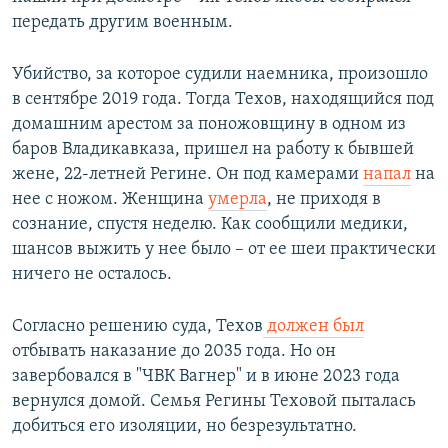
передать другим военным.
Убийство, за которое судили наемника, произошло
в сентябре 2019 года. Тогда Техов, находящийся под
домашним арестом за поножовщину в одном из
баров Владикавказа, пришел на работу к бывшей
жене, 22-летней Регине. Он под камерами
напал
на
нее с ножом. Женщина
умерла
, не приходя в
сознание, спустя неделю. Как сообщили медики,
шансов выжить у нее было – от ее шеи практически
ничего не осталось.
Согласно решению суда, Техов
должен был
отбывать наказание до 2035 года. Но он
завербовался в "ЧВК Вагнер" и в июне 2023 года
вернулся домой. Семья Регины Теховой пыталась
добиться его изоляции, но безрезультатно.