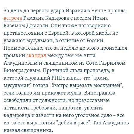
За день до первого удара Израиля в Чечне прошла
встреча
Рамзана Кадырова с послом Ирана
Каземом Джалали. Они также поговорили о
противостоянии с Европой, в которой якобы не
уважают мусульман, в отличие от России.
Примечательно, что за неделю до этого произошел
громкий
скандал
между тем же Апти
Алаудиновым и священником из Сочи Гавриилом
Виноградовым. Причиной стала проповедь, в
которой служащий РПЦ заявил, что "армия
мусульман" готова "быстро вырезать москвичей",
если только им прикажет мулла. Виноградова
освободили от должности, но православные
активисты требовали, напротив, уволить
кадыровца и завести на него уголовное дело – все
из-за его выражения "дебил в рясе". Так Алаудинов
назвал священника.