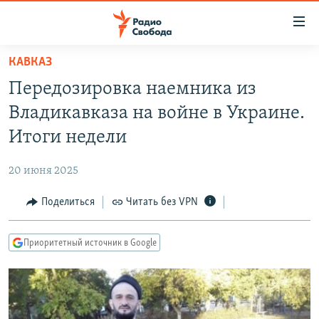
Ссылки
для
упрощенного
КАВКАЗ
ПРОГРАММЫ
доступа
Передозировка наемника из
ПОДКАСТЫ
Вернуться
Владикавказа на войне в Украине.
к
АВТОРСКИЕ ПРОЕКТЫ
Итоги недели
основному
ЦИТАТЫ СВОБОДЫ
содержанию
20 июня 2025
Вернутся
МНЕНИЯ
к
Поделиться
Читать без VPN
КУЛЬТУРА
главной
навигации
IDEL.РЕАЛИИ
Приоритетный источник в Google
Вернутся
КАВКАЗ.РЕАЛИИ
к
СЕВЕР.РЕАЛИИ
поиску
СИБИРЬ.РЕАЛИИ