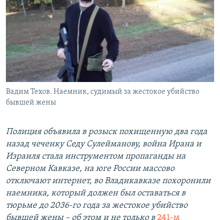
РАСПИСАНИЕ ВЕЩАНИЯ
ПОДПИШИТЕСЬ НА РАССЫЛКУ
СОЦИАЛЬНЫЕ СЕТИ
Вадим Техов. Наемник, судимый за жестокое убийство
бывшей жены
Все сайты РСЕ/РС
Полиция объявила в розыск похищенную два года
назад чеченку Седу Сулейманову, война Ирана и
Израиля стала инструментом пропаганды на
Северном Кавказе, на юге России массово
отключают интернет, во Владикавказе похоронили
наемника, который должен был оставаться в
тюрьме до 2036-го года за жестокое убийство
бывшей жены – об этом и не только в
241-м