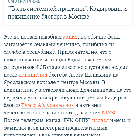
СМОТРИ ТАКЖЕ
"Часть системной практики". Кадыровцы и
похищение блогера в Москве
Это не первая подобная
акция
, но обычно фонд
занимается семьями чеченцев, погибших на
службе в республике. Примечательно, что о
пожертвовании из фонда Кадырова семьям
сотрудников ФСБ стало известно спустя две недели
после
похищения
блогера Арега Щепихина на
Ярославском вокзале в центре Москвы. В
похищении участвовали люди Делимханова, на это
первыми указали критикующий режим Кадырова
блогер
Тумсо Абдурахманов
и активисты
чеченского оппозиционного движения
NIYSO
.
Позже телеграм-канал "ВЧК-ОГПУ"
назвал
имена и
фамилии всех шестерых предполагаемых
похитителей. Двое служат в чеченском