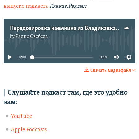
выпуске подкаста
Кавказ.Реалии.
Передозировка наемника из Владикавказа на войне | #241
by
Радио Свобода
No media source currently available
0:00
11:59
Скачать медиафайл
Слушайте подкаст там, где это удобно
вам:
YouTube
Apple Podcasts