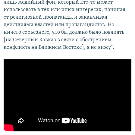
лишь медийный фон, который кто-то может
использовать в тех или иных интересах, начиная
от религиозной пропаганды и заканчивая
действиями властей или пропагандистов. Но
ничего серьезного, что бы должно было повлиять
[на Северный Кавказ в связи с обострением
конфликта на Ближнем Востоке], я не вижу".