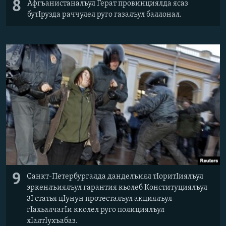
8
Афгъанистаналъул Герат провинциялда ясаз
бутІрузда раччулел руго газалъул баллонал.
9
Санкт-Петербургалда данделъиял тІоритІиялъул
эркенлъиялъул гарантия кьолеб Конституциялъул
3І статья цІунун протесталъул акциялъул
гІахьалчагІи кколел руго полициялъул
хІалтІухъабаз.