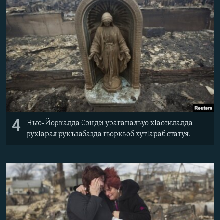
4
Нью-Йоркалда Сэнди ураганалъуо хІассилалда
рухІарал рукъзабазда гьоркьоб хутІараб статуя.