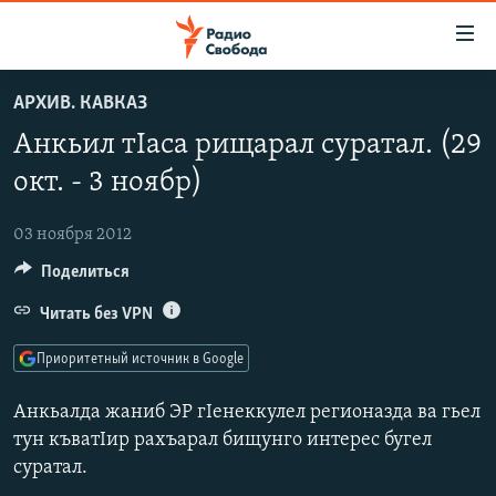
Ссылки
для
упрощенного
АРХИВ. КАВКАЗ
ПРОГРАММЫ
доступа
Анкьил тIаса рищарал суратал. (29
ПОДКАСТЫ
Вернуться
окт. - 3 ноябр)
к
АВТОРСКИЕ ПРОЕКТЫ
основному
03 ноября 2012
ЦИТАТЫ СВОБОДЫ
содержанию
Поделиться
Вернутся
МНЕНИЯ
к
Читать без VPN
КУЛЬТУРА
главной
навигации
IDEL.РЕАЛИИ
Приоритетный источник в Google
Вернутся
КАВКАЗ.РЕАЛИИ
к
Анкьалда жаниб ЭР гІенеккулел регионазда ва гьел
СЕВЕР.РЕАЛИИ
поиску
тун къватІир рахъарал бищунго интерес бугел
суратал.
СИБИРЬ.РЕАЛИИ