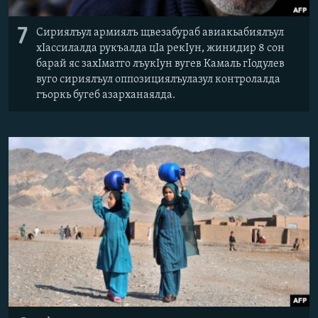
7
Сириялъул армиялъ щвезабураб авиакьабиялъул
хІассилалда рукъалда цІа рекІун, жинидир 8 сон
барай яс захІматго лъукІун вугев Камаль гІодулев
вуго сириялъул оппозициялъулазул контролалда
гъоркь бугеб азарханаялда.