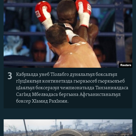
3
Кабулалда унеб ТІолабго дунялалъул боксалъул
гІуцІиялъул континетазда гьоркьосеб гьоркьохъеб
цІаялъул боксеразул чемпионаталда Танзаниялдаса
СагІид Мбелвадаса бергьана Афгъанистаналъул
боксер ХІамид РахІими.