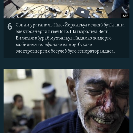
6
Сэнди ураганалъ Нью-Йоркалъул аслияб бутІа тана
электроэнергия гьечІого. Шагьаралъул Вест-
Виллэдж абураб мухъалъул гІадамаз жидерго
мобилиял телефоназе ва ноутбуказе
электроэнергия босулеб буго генераторалдаса.