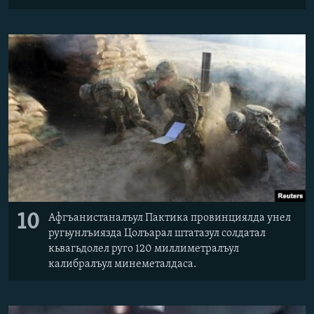
10
Афгъанистаналъул Пактика провинциялда унел
ругьунлъиязда Цолъарал штатазул солдатал
кьвагьдолел руго 120 миллиметралъул
калибралъул минеметалдаса.