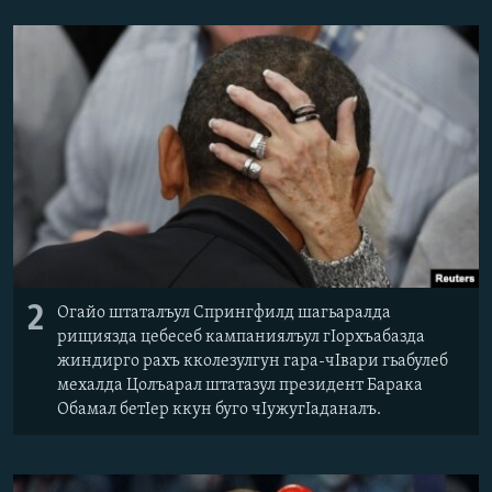
РАСПИСАНИЕ ВЕЩАНИЯ
ПОДПИШИТЕСЬ НА РАССЫЛКУ
СОЦИАЛЬНЫЕ СЕТИ
Все сайты РСЕ/РС
2
Огайо штаталъул Спрингфилд шагьаралда
рищиязда цебесеб кампаниялъул гІорхъабазда
жиндирго рахъ кколезулгун гара-чІвари гьабулеб
мехалда Цолъарал штатазул президент Барака
Обамал бетІер ккун буго чІужугІаданалъ.