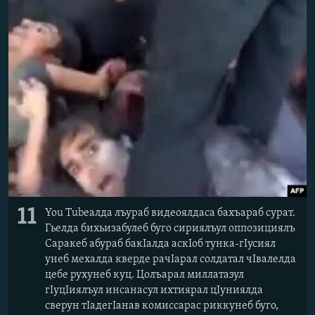
11
You Tubeалда лъураб видеоялдаса бахъараб сурат.
Гьелда бихьизабулеб буго сириялъул оппозициялъ
Саракеб абураб бакІалда аскІоб тунка-гІусиял
унеб мехалда кверде рачІарал солдатал чІвалелда
цебе рухунеб куц. Цолъарал миллатазул
гІуцІиялъул инсанасул ихтиярал цІуниялда
сверун тІадегІанав комиссарас риккунеб буго,