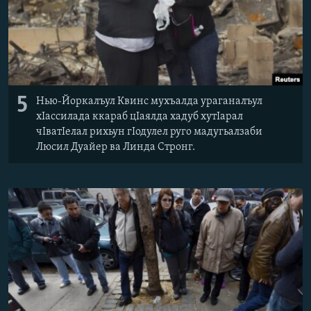
5
Нью-Йоркалъул Квинс мухъалда ураганалъул
хІассилада ккараб цІаялда хадуб хутІарал
чІватІелал рихьун гІодулел руго мадугьалзаби
Люсил Дуайер ва Линда Стронг.