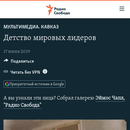
Ссылки
для
упрощенного
МУЛЬТИМЕДИА. КАВКАЗ
ПРОГРАММЫ
доступа
Детство мировых лидеров
ПОДКАСТЫ
Вернуться
к
АВТОРСКИЕ ПРОЕКТЫ
17 июня 2019
основному
Поделиться
ЦИТАТЫ СВОБОДЫ
содержанию
Вернутся
МНЕНИЯ
Читать без VPN
к
КУЛЬТУРА
Приоритетный источник в Google
главной
навигации
IDEL.РЕАЛИИ
А вы узнали эти лица? Собрал галерею
Эймос Чапл,
Вернутся
КАВКАЗ.РЕАЛИИ
"Радио Свобода"
к
СЕВЕР.РЕАЛИИ
поиску
СИБИРЬ.РЕАЛИИ