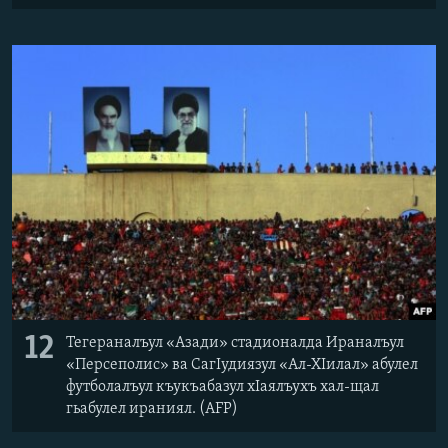
12
Тегераналъул «Азади» стадионалда Ираналъул
«Персеполис» ва СагIудиязул «Ал-ХIилал» абулел
футболалъул къукъабазул хIаялъухъ хал-щал
гьабулел ираниял. (AFP)