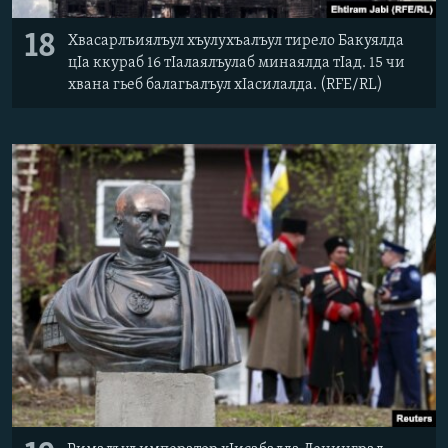
18
Хвасарлъиялъул хъулухъалъул тирело Бакуялда
цIа ккураб 16 тIалаялъулаб минаялда тIад. 15 чи
хвана гьеб балагьалъул хIасилалда. (RFE/RL)