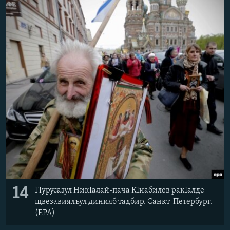
14
ГIурусазул НикIалай-пача КIиабилев ракIалде
щвезавиялъул динияб тадбир. Санкт-Петербург.
(EPA)