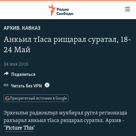
Ссылки
для
упрощенного
АРХИВ. КАВКАЗ
ПРОГРАММЫ
доступа
Анкьил тIаса рищарал суратал, 18-
ПОДКАСТЫ
Вернуться
24 Май
к
АВТОРСКИЕ ПРОЕКТЫ
основному
24 мая 2015
ЦИТАТЫ СВОБОДЫ
содержанию
Поделиться
Вернутся
МНЕНИЯ
к
Читать без VPN
КУЛЬТУРА
главной
навигации
IDEL.РЕАЛИИ
Приоритетный источник в Google
Вернутся
КАВКАЗ.РЕАЛИИ
к
Эркенлъи радиоялъул мухбирал ругел регионазда
СЕВЕР.РЕАЛИИ
поиску
рахъарал анкьил тIаса рищарал суратал. Архив -
"
Picture This
"
СИБИРЬ.РЕАЛИИ