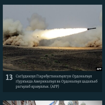
13
СагIудиязул Г1арабустаналъулгун Ордоналъул
гIурхъида Америкалъул ва Ордоналъул цадахъаб
рагъулаб яравуллъи. (AFP)