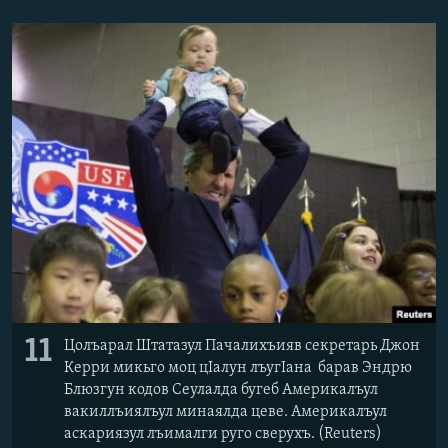
РАСПИСАНИЕ ВЕЩАНИЯ
ПОДПИШИТЕСЬ НА РАССЫЛКУ
СОЦИАЛЬНЫЕ СЕТИ
Все сайты РСЕ/РС
11
Цолъарал Штатазул Пачалихъияв секретарь Джон
Керри микьго моц цIалун лъугIана барав Эндрю
Блюзгун кодов Сеулалда бугеб Америкалъул
вакиллъиялъул минаялда цеве. Америкалъул
аскариязул лъималги руго сверухъ. (Reuters)