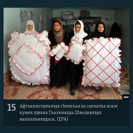
15
Афгъанистаналъул гIинкъал ва сакъатал ясазе
кумек щвана Гъазниялда Швециялъул
вакиллъиялдаса. (EPA)