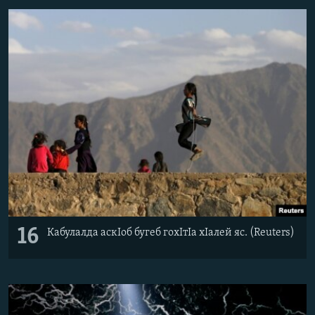
16
Кабулалда аскIоб бугеб гохIтIа хIалей яс. (Reuters)