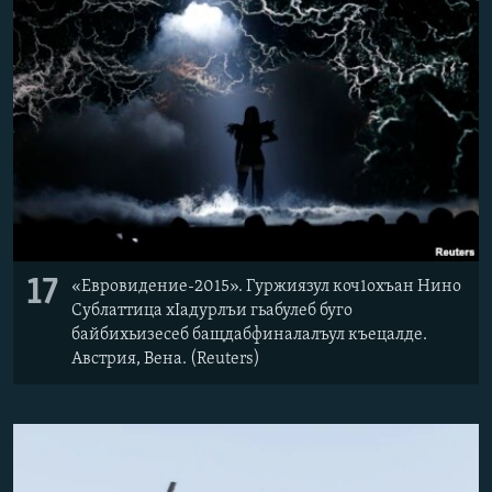
17
«Евровидение-2015». Гуржиязул коч1охъан Нино
Сублаттица хIадурлъи гьабулеб буго
байбихьизесеб бащдабфиналалъул къецалде.
Австрия, Вена. (Reuters)