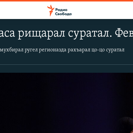
аса рищарал суратал. Фев
мухбирал ругел регионазда рахъарал цо-цо суратал