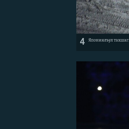
4
Япониялъул тахшагь