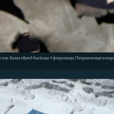
 аль-Балах абулеб бакIалде 9 февралялда ГIизраилалъул аскари