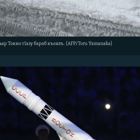
ар Токио гIазу бараб къоялъ. (AFP/Toru Yamanaka)