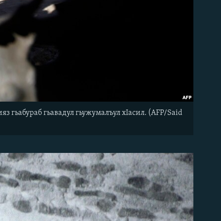
яз гьабураб гьавадул гьужумалъул хIасил. (AFP/Said