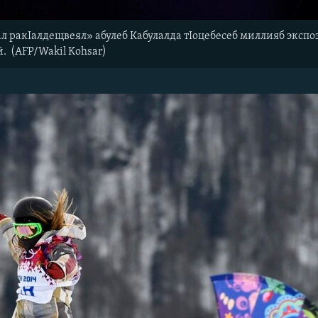
ал ракIалдещвеял» абулеб Кабулалда тIоцебесеб миллияб экспо
. (AFP/Wakil Kohsar)