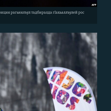
зиция рагьиялъул тадбиралда гIахьаллъулей рос