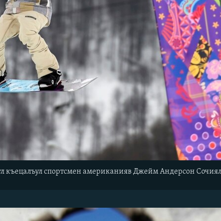
л къецалъул спортсмен американияв Джейм Андерсон Сочиялъ