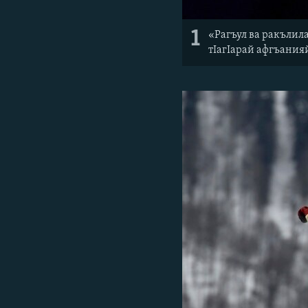
1
«Рагъул ва ракълил
тIагIарай афгъанияй