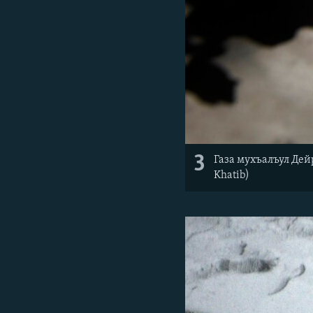
3
Газа мухъалъул Дейр
Khatib)