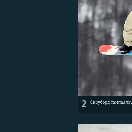
2
Сноуборд тайпаялъу