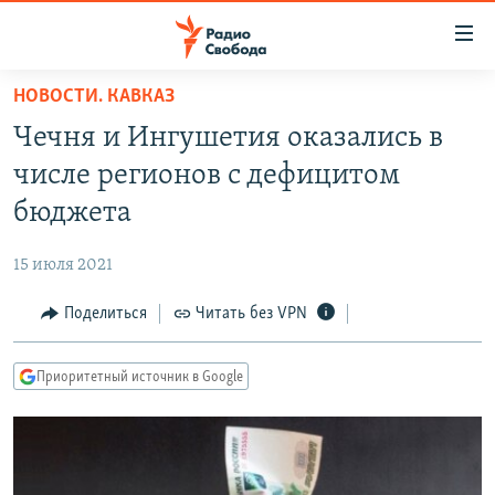
Ссылки
для
упрощенного
НОВОСТИ. КАВКАЗ
ПРОГРАММЫ
доступа
Чечня и Ингушетия оказались в
ПОДКАСТЫ
Вернуться
числе регионов с дефицитом
к
АВТОРСКИЕ ПРОЕКТЫ
бюджета
основному
ЦИТАТЫ СВОБОДЫ
содержанию
15 июля 2021
Вернутся
МНЕНИЯ
к
Поделиться
Читать без VPN
КУЛЬТУРА
главной
навигации
IDEL.РЕАЛИИ
Приоритетный источник в Google
Вернутся
КАВКАЗ.РЕАЛИИ
к
СЕВЕР.РЕАЛИИ
поиску
СИБИРЬ.РЕАЛИИ