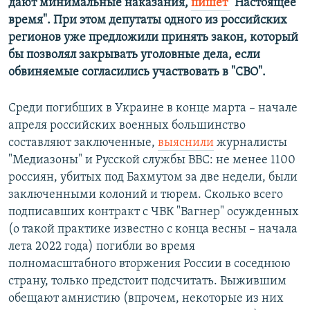
дают минимальные наказания,
пишет
"Настоящее
время". При этом депутаты одного из российских
регионов уже предложили принять закон, который
бы позволял закрывать уголовные дела, если
обвиняемые согласились участвовать в "СВО".
Среди погибших в Украине в конце марта – начале
апреля российских военных большинство
составляют заключенные,
выяснили
журналисты
"Медиазоны" и Русской службы ВВС: не менее 1100
россиян, убитых под Бахмутом за две недели, были
заключенными колоний и тюрем. Сколько всего
подписавших контракт с ЧВК "Вагнер" осужденных
(о такой практике известно с конца весны – начала
лета 2022 года) погибли во время
полномасштабного вторжения России в соседнюю
страну, только предстоит подсчитать. Выжившим
обещают амнистию (впрочем, некоторые из них