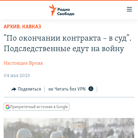
Ссылки
для
упрощенного
АРХИВ. КАВКАЗ
ПРОГРАММЫ
доступа
"По окончании контракта – в суд".
ПОДКАСТЫ
Вернуться
Подследственные едут на войну
к
АВТОРСКИЕ ПРОЕКТЫ
основному
Настоящее Время
ЦИТАТЫ СВОБОДЫ
содержанию
Вернутся
04 мая 2023
МНЕНИЯ
к
КУЛЬТУРА
Поделиться
Читать без VPN
главной
навигации
IDEL.РЕАЛИИ
Вернутся
Приоритетный источник в Google
КАВКАЗ.РЕАЛИИ
к
СЕВЕР.РЕАЛИИ
поиску
СИБИРЬ.РЕАЛИИ