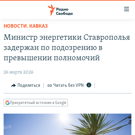
Ссылки
для
упрощенного
НОВОСТИ. КАВКАЗ
ПРОГРАММЫ
доступа
Министр энергетики Ставрополья
ПОДКАСТЫ
Вернуться
задержан по подозрению в
к
АВТОРСКИЕ ПРОЕКТЫ
превышении полномочий
основному
ЦИТАТЫ СВОБОДЫ
содержанию
26 марта 2026
Вернутся
МНЕНИЯ
к
Поделиться
Читать без VPN
КУЛЬТУРА
главной
навигации
IDEL.РЕАЛИИ
Приоритетный источник в Google
Вернутся
КАВКАЗ.РЕАЛИИ
к
СЕВЕР.РЕАЛИИ
поиску
СИБИРЬ.РЕАЛИИ